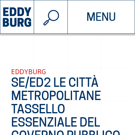
© 2026 EDDYBURG
MENU
INIZIATIVE
CHI SIAMO
SOSTIENICI
CONTATTACI
EDDYBURG
SE/ED2 LE CITTÀ
METROPOLITANE
TASSELLO
ESSENZIALE DEL