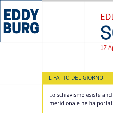
ED
S
17 A
IL FATTO DEL GIORNO
Lo schiavismo esiste anch
meridionale ne ha portato