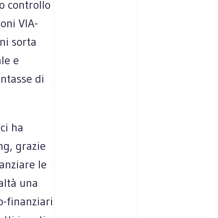
o controllo
oni VIA-
ni sorta
le e
entasse di
ci ha
ng, grazie
anziare le
altà una
o-finanziari