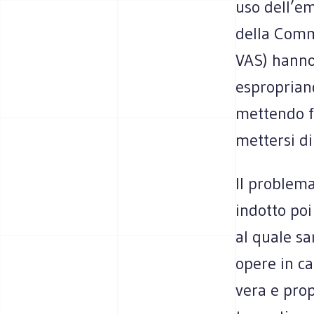
uso dell’e
della Commi
VAS) hanno 
espropriand
mettendo fu
mettersi di
Il problema
indotto poi
al quale sa
opere in ca
vera e prop