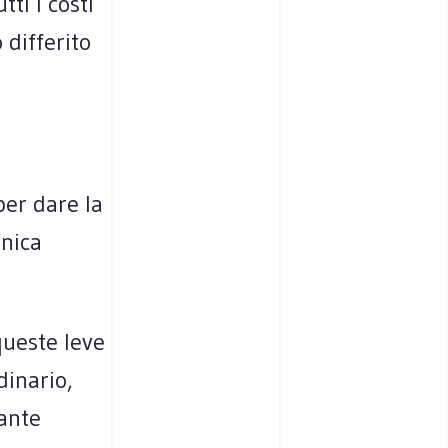
ti i costi
 differito
 per dare la
unica
queste leve
dinario,
iante