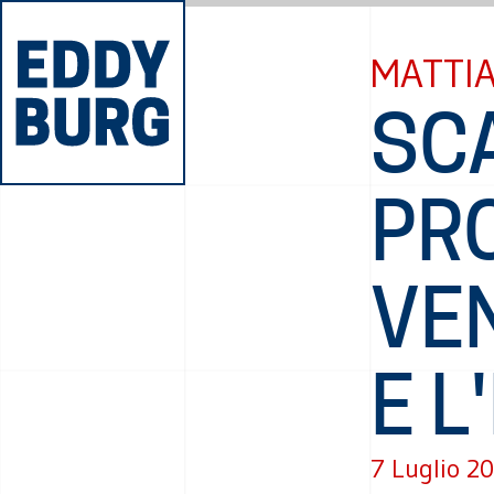
MATTI
SC
PR
VEN
E L
7 Luglio 2