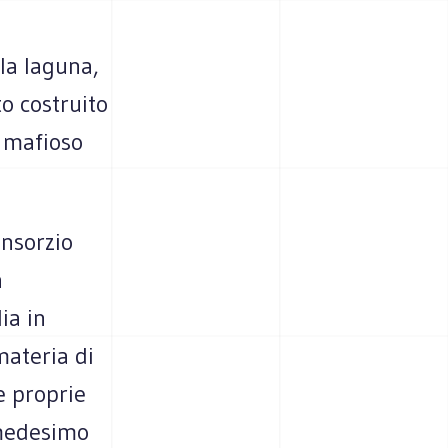
la laguna,
to costruito
e mafioso
onsorzio
a
ia in
materia di
e proprie
 medesimo