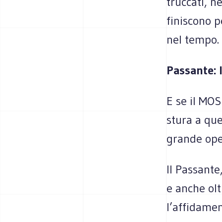
truccati, n
finiscono p
nel tempo.
Passante: l
E se il MOS
stura a que
grande oper
Il Passante
e anche olt
l’affidame