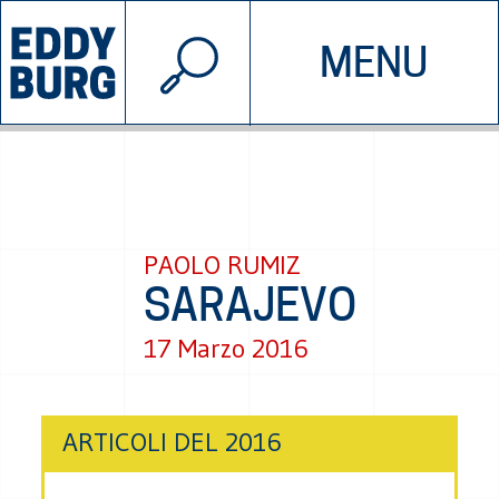
© 2026 EDDYBURG
MENU
INIZIATIVE
CHI SIAMO
SOSTIENICI
CONTATTACI
PAOLO RUMIZ
SARAJEVO
17 Marzo 2016
ARTICOLI DEL 2016