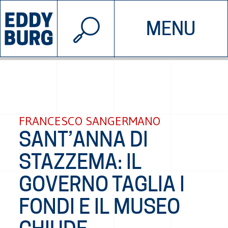
© 2026 EDDYBURG
MENU
INIZIATIVE
CHI SIAMO
SOSTIENICI
CONTATTACI
FRANCESCO SANGERMANO
SANT’ANNA DI
STAZZEMA: IL
GOVERNO TAGLIA I
FONDI E IL MUSEO