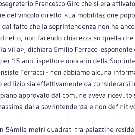
tosegretario Francesco Giro che si era attivat
ne del vincolo diretto. «La mobilitazione pop
o dal fatto che la soprintendenza non ha anc
indiretto, non facendo chiarezza su quella che 
lla villa», dichiara Emilio Ferracci esponente 
per 15 anni ispettore onorario della Soprint
insiste Ferracci - non abbiamo alcuna inform
 edilizio sia effettivamente da considerarsi i
l piano approvato dal comune aveva ricevuto 
massima dalla sovrintendenza e non definitiv
en 54mila metri quadrati tra palazzine residen