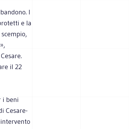
bbandono. I
otetti e la
o scempio,
»,
 Cesare.
re il 22
 i beni
di Cesare-
'intervento