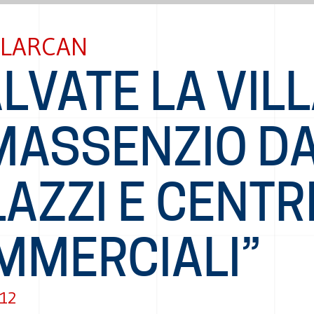
 LARCAN
LVATE LA VIL
 MASSENZIO D
AZZI E CENTR
MMERCIALI”
012