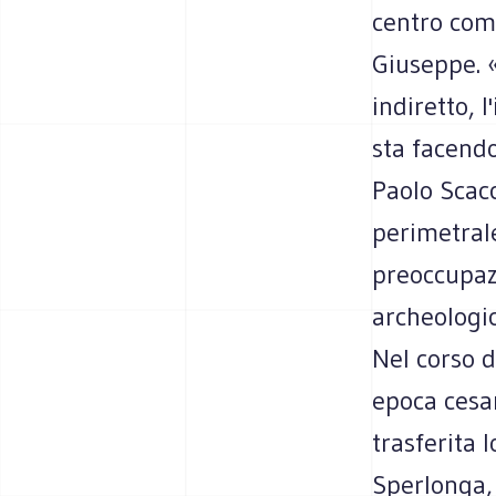
centro com
Giuseppe. «
indiretto, 
sta facendo
Paolo Scacc
perimetrale
preoccupazi
archeologic
Nel corso d
epoca cesa
trasferita 
Sperlonga, 