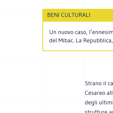
BENI CULTURALI
Un nuovo caso, l’ennesimo
del Mibac. La Repubblica,
Strano il c
Cesareo all
degli ultim
strutture a