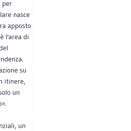
o per
olare nasce
ora apposto
è l'area di
del
endenza.
azione su
n itinere,
solo un
o».
ziali, un