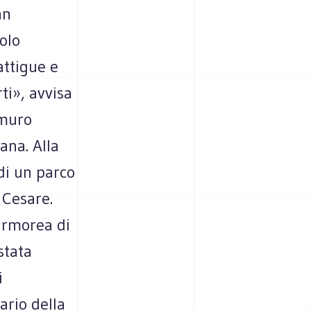
an
olo
attigue e
ti», avvisa
 muro
cana. Alla
di un parco
 Cesare.
armorea di
stata
i
ario della