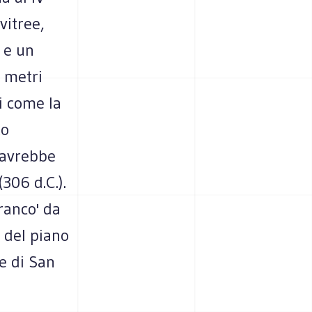
vitree,
 e un
 metri
i come la
to
 avrebbe
306 d.C.).
ranco' da
 del piano
ne di San