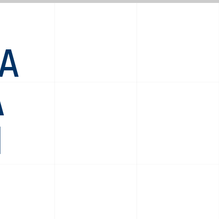
LA
A
I