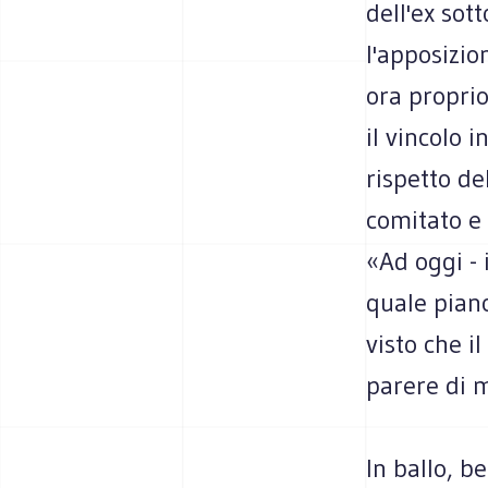
dell'ex sot
l'apposizio
ora propri
il vincolo 
rispetto de
comitato e 
«Ad oggi - 
quale piano
visto che i
parere di 
In ballo, b