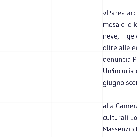
«L'area arc
mosaici e 
neve, il ge
oltre alle 
denuncia Pa
Un'incuria 
giugno sco
alla Camera
culturali L
Massenzio l