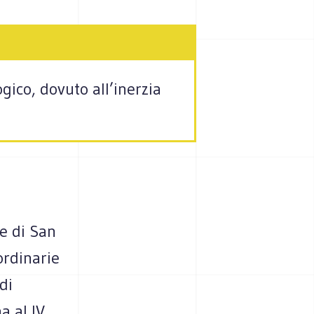
ico, dovuto all’inerzia
e di San
ordinarie
di
a al IV