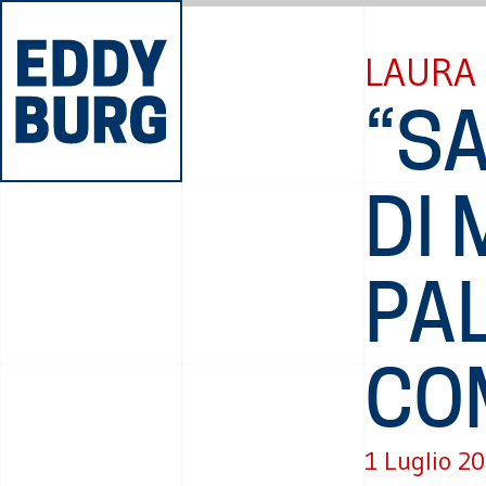
LAURA
“SA
DI
PAL
CO
1 Luglio 2