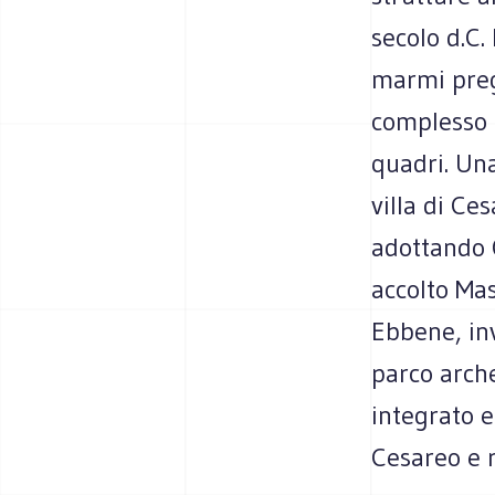
secolo d.C.
marmi pregi
complesso 
quadri. Una
villa di Ce
adottando 
accolto Mas
Ebbene, inv
parco arche
integrato e
Cesareo e r