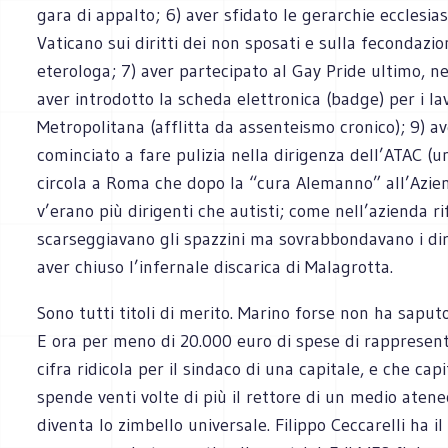
gara di appalto; 6) aver sfidato le gerarchie ecclesias
Vaticano sui diritti dei non sposati e sulla fecondazio
eterologa; 7) aver partecipato al Gay Pride ultimo, nel
aver introdotto la scheda elettronica (badge) per i la
Metropolitana (afflitta da assenteismo cronico); 9) a
cominciato a fare pulizia nella dirigenza dell’ATAC (
circola a Roma che dopo la “cura Alemanno” all’Azie
v’erano più dirigenti che autisti; come nell’azienda rif
scarseggiavano gli spazzini ma sovrabbondavano i diri
aver chiuso l’infernale discarica di Malagrotta.
Sono tutti titoli di merito. Marino forse non ha saputo 
E ora per meno di 20.000 euro di spese di rappresen
cifra ridicola per il sindaco di una capitale, e che cap
spende venti volte di più il rettore di un medio ateneo
diventa lo zimbello universale. Filippo Ceccarelli ha il