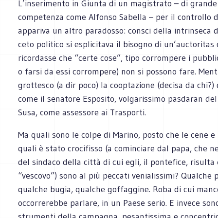
L’inserimento in Giunta di un magistrato – di grande
competenza come Alfonso Sabella – per il controllo de
appariva un altro paradosso: consci della intrinseca 
ceto politico si esplicitava il bisogno di un’auctoritas
ricordasse che “certe cose”, tipo corrompere i pubbli
o farsi da essi corrompere) non si possono fare. Ment
grottesco (a dir poco) la cooptazione (decisa da chi?) 
come il senatore Esposito, volgarissimo pasdaran del 
Susa, come assessore ai Trasporti.
Ma quali sono le colpe di Marino, posto che le cene e i
quali è stato crocifisso (a cominciare dal papa, che n
del sindaco della città di cui egli, il pontefice, risulta
“vescovo”) sono al più peccati venialissimi? Qualche 
qualche bugia, qualche goffaggine. Roba di cui manc
occorrerebbe parlare, in un Paese serio. E invece son
strumenti della campagna, pesantissima e concentrica