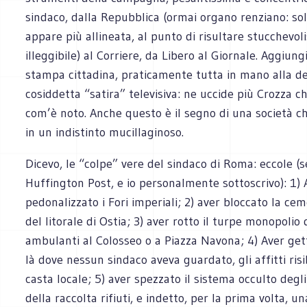
sindaco, dalla Repubblica (ormai organo renziano: so
appare più allineata, al punto di risultare stucchevol
illeggibile) al Corriere, da Libero al Giornale. Aggiungi
stampa cittadina, praticamente tutta in mano alla de
cosiddetta “satira” televisiva: ne uccide più Crozza c
com’è noto. Anche questo è il segno di una società c
in un indistinto mucillaginoso.
Dicevo, le “colpe” vere del sindaco di Roma: eccole (
Huffington Post, e io personalmente sottoscrivo): 1) 
pedonalizzato i Fori imperiali; 2) aver bloccato la ce
del litorale di Ostia; 3) aver rotto il turpe monopolio 
ambulanti al Colosseo o a Piazza Navona; 4) Aver get
là dove nessun sindaco aveva guardato, gli affitti risib
casta locale; 5) aver spezzato il sistema occulto degli
della raccolta rifiuti, e indetto, per la prima volta, u