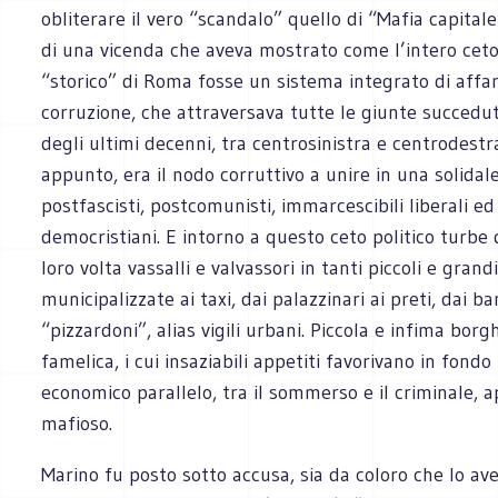
obliterare il vero “scandalo” quello di “Mafia capitale
di una vicenda che aveva mostrato come l’intero ceto
“storico” di Roma fosse un sistema integrato di affa
corruzione, che attraversava tutte le giunte succedut
degli ultimi decenni, tra centrosinistra e centrodestra
appunto, era il nodo corruttivo a unire in una solidal
postfascisti, postcomunisti, immarcescibili liberali ed
democristiani. E intorno a questo ceto politico turbe di
loro volta vassalli e valvassori in tanti piccoli e grand
municipalizzate ai taxi, dai palazzinari ai preti, dai ba
“pizzardoni”, alias vigili urbani. Piccola e infima borg
famelica, i cui insaziabili appetiti favorivano in fond
economico parallelo, tra il sommerso e il criminale, 
mafioso.
Marino fu posto sotto accusa, sia da coloro che lo av