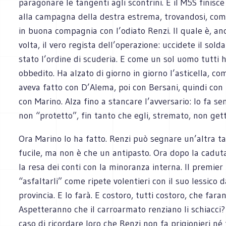
paragonare le tangenti agli scontrini. E il M5S finisce
alla campagna della destra estrema, trovandosi, co
in buona compagnia con l’odiato Renzi. Il quale è, a
volta, il vero regista dell’operazione: uccidete il sold
stato l’ordine di scuderia. E come un sol uomo tutti
obbedito. Ha alzato di giorno in giorno l’asticella, c
aveva fatto con D’Alema, poi con Bersani, quindi con 
con Marino. Alza fino a stancare l’avversario: lo fa sen
non “protetto”, fin tanto che egli, stremato, non get
Ora Marino lo ha fatto. Renzi può segnare un’altra ta
fucile, ma non è che un antipasto. Ora dopo la cadu
la resa dei conti con la minoranza interna. Il premier
“asfaltarli” come ripete volentieri con il suo lessico d
provincia. E lo farà. E costoro, tutti costoro, che fara
Aspetteranno che il carroarmato renziano li schiacci? 
caso di ricordare loro che Renzi non fa prigionieri né f