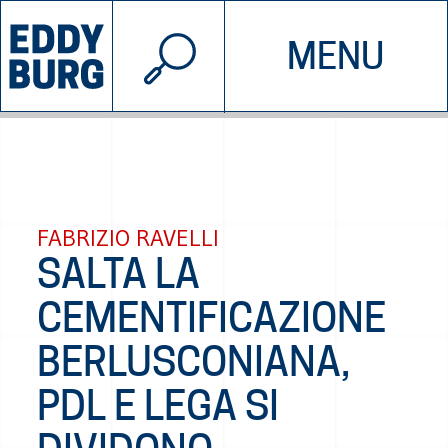
© 2026 EDDYBURG
MENU
INIZIATIVE
CHI SIAMO
SOSTIENICI
CONTATTACI
FABRIZIO RAVELLI
SALTA LA
CEMENTIFICAZIONE
BERLUSCONIANA,
PDL E LEGA SI