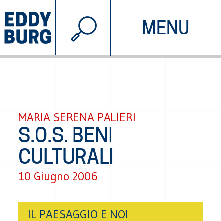
© 2026 EDDYBURG
MENU
INIZIATIVE
CHI SIAMO
SOSTIENICI
CONTATTACI
MARIA SERENA PALIERI
S.O.S. BENI
CULTURALI
10 Giugno 2006
IL PAESAGGIO E NOI