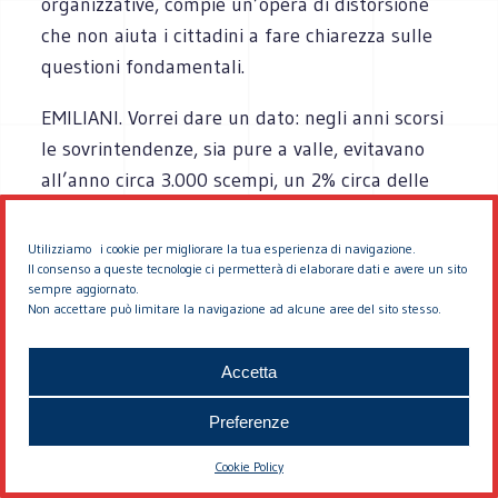
organizzative, compie un’opera di distorsione
che non aiuta i cittadini a fare chiarezza sulle
questioni fondamentali.
EMILIANI. Vorrei dare un dato: negli anni scorsi
le sovrintendenze, sia pure a valle, evitavano
all’anno circa 3.000 scempi, un 2% circa delle
istruttorie, che erano 150 mila. Con mezzi di
fortuna: 300 architetti in tutto sparsi per
Utilizziamo i cookie per migliorare la tua esperienza di navigazione.
Il consenso a queste tecnologie ci permetterà di elaborare dati e avere un sito
l’Italia. Ed è su queste forze che ora si scarica il
sempre aggiornato.
silenzio/assenso. Oggi le autorizzazioni delle
Non accettare può limitare la navigazione ad alcune aree del sito stesso.
Regioni e dei comuni prevalgono sul parere
dell’organismo tecnico scientifico statale,
Accetta
incaricato di dire di sì o di no. Molte Regioni
Preferenze
hanno subdelegato i comuni, quindi i comuni
diventano i certificatori di sé stessi, sono
Cookie Policy
controllori e controllati e vi assicuro che, anche