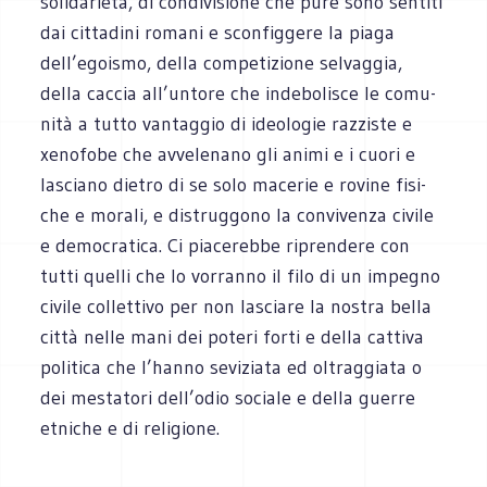
soli­da­rietà, di con­di­vi­sione che pure sono sen­titi
dai cit­ta­dini romani e scon­fig­gere la piaga
dell’egoismo, della com­pe­ti­zione sel­vag­gia,
della cac­cia all’untore che inde­bo­li­sce le comu­
nità a tutto van­tag­gio di ideo­lo­gie raz­zi­ste e
xeno­fobe che avve­le­nano gli animi e i cuori e
lasciano die­tro di se solo mace­rie e rovine fisi­
che e morali, e distrug­gono la con­vi­venza civile
e demo­cra­tica. Ci pia­ce­rebbe ripren­dere con
tutti quelli che lo vor­ranno il filo di un impe­gno
civile col­let­tivo per non lasciare la nostra bella
città nelle mani dei poteri forti e della cat­tiva
poli­tica che l’hanno sevi­ziata ed oltrag­giata o
dei mesta­tori dell’odio sociale e della guerre
etni­che e di religione.