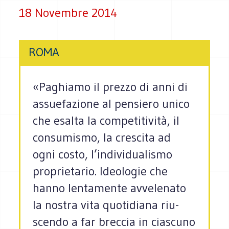
18 Novembre 2014
ROMA
«Paghiamo il prezzo di anni di
assue­fa­zione al pen­siero unico
che esalta la com­pe­ti­ti­vità, il
con­su­mi­smo, la cre­scita ad
ogni costo, l’individualismo
pro­prie­ta­rio. Ideo­lo­gie che
hanno len­ta­mente avve­le­nato
la nostra vita quo­ti­diana riu­
scendo a far brec­cia in cia­scuno