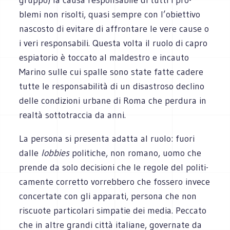
blemi non risolti, quasi sem­pre con l’obiettivo
nasco­sto di evi­tare di affron­tare le vere cause o
i veri respon­sa­bili. Que­sta volta il ruolo di capro
espia­to­rio è toc­cato al mal­de­stro e incauto
Marino sulle cui spalle sono state fatte cadere
tutte le respon­sa­bi­lità di un disa­stroso declino
delle con­di­zioni urbane di Roma che per­dura in
realtà sot­to­trac­cia da anni.
La per­sona si pre­senta adatta al ruolo: fuori
dalle
lob­bies
poli­ti­che, non romano, uomo che
prende da solo deci­sioni che le regole del poli­ti­
ca­mente cor­retto vor­reb­bero che fos­sero invece
con­cer­tate con gli appa­rati, per­sona che non
riscuote par­ti­co­lari sim­pa­tie dei media. Pec­cato
che in altre grandi città ita­liane, gover­nate da