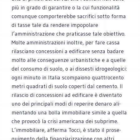
più in grado di garan­tire o la cui fun­zio­na­lità
comun­que com­por­te­rebbe sacri­fici sotto forma
di tasse tale da ren­dere impo­po­lare
l’amministrazione che pra­ti­casse tale obiet­tivo.
Molte ammi­ni­stra­zioni inol­tre, per fare cassa
rila­sciano con­ces­sioni a edi­fi­care senza badare
molto alle con­se­guenze urba­ni­sti­che e a quelle
del con­sumo di suolo, o ai dis­se­sti idro­geo­lo­gici:
ogni minuto in Ita­lia scom­pa­iono quat­tro­cento
metri qua­drati di suolo coperti dal cemento. Il
rila­scio di con­ces­sioni ad edi­fi­care è diven­tato
uno dei prin­ci­pali modi di repe­rire denaro ali­
men­tando una bolla immo­bi­liare simile a quella
che pro­vocò la crisi ame­ri­cana dei sub­prime.
L’immobiliare, afferma Tocci, è stato il pro­se­
gui­mento della finan­zia­riz­za­zione con altri