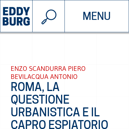
© 2026 EDDYBURG
MENU
INIZIATIVE
CHI SIAMO
SOSTIENICI
CONTATTACI
ENZO SCANDURRA PIERO
BEVILACQUA ANTONIO
ROMA, LA
QUESTIONE
URBANISTICA E IL
CAPRO ESPIATORIO