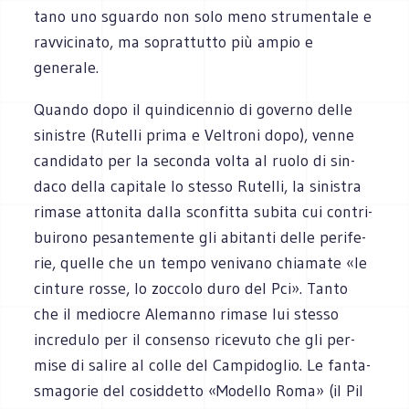
tano uno sguardo non solo meno stru­men­tale e
rav­vi­ci­nato, ma soprat­tutto più ampio e
generale.
Quando dopo il quin­di­cen­nio di governo delle
sini­stre (Rutelli prima e Vel­troni dopo), venne
can­di­dato per la seconda volta al ruolo di sin­
daco della capi­tale lo stesso Rutelli, la sini­stra
rimase atto­nita dalla scon­fitta subita cui con­tri­
bui­rono pesan­te­mente gli abi­tanti delle peri­fe­
rie, quelle che un tempo veni­vano chia­mate «le
cin­ture rosse, lo zoc­colo duro del Pci». Tanto
che il medio­cre Ale­manno rimase lui stesso
incre­dulo per il con­senso rice­vuto che gli per­
mise di salire al colle del Cam­pi­do­glio. Le fan­ta­
sma­go­rie del cosid­detto «Modello Roma» (il Pil