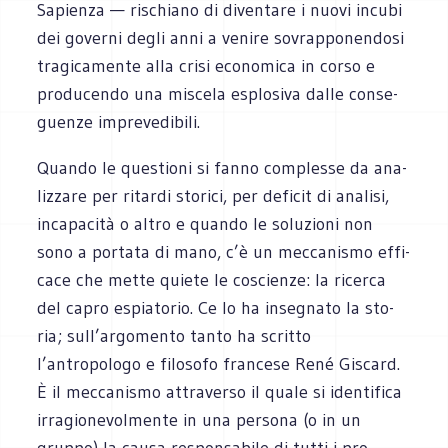
Sapienza — rischiano di diven­tare i nuovi incubi
dei governi degli anni a venire sovrap­po­nen­dosi
tra­gi­ca­mente alla crisi eco­no­mica in corso e
pro­du­cendo una miscela esplo­siva dalle con­se­
guenze imprevedibili.
Quando le que­stioni si fanno com­plesse da ana­
liz­zare per ritardi sto­rici, per defi­cit di ana­lisi,
inca­pa­cità o altro e quando le solu­zioni non
sono a por­tata di mano, c’è un mec­ca­ni­smo effi­
cace che mette quiete le coscienze: la ricerca
del capro espia­to­rio. Ce lo ha inse­gnato la sto­
ria; sull’argomento tanto ha scritto
l’antropologo e filo­sofo fran­cese René Giscard.
È il mec­ca­ni­smo attra­verso il quale si iden­ti­fica
irra­gio­ne­vol­mente in una per­sona (o in un
gruppo) la causa respon­sa­bile di tutti i pro­