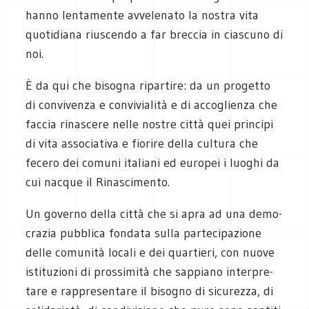
hanno len­ta­mente avve­le­nato la nostra vita
quo­ti­diana riu­scendo a far brec­cia in cia­scuno di
noi.
È da qui che biso­gna ripar­tire: da un pro­getto
di con­vi­venza e con­vi­via­lità e di acco­glienza che
fac­cia rina­scere nelle nostre città quei prin­cipi
di vita asso­cia­tiva e fio­rire della cul­tura che
fecero dei comuni ita­liani ed euro­pei i luo­ghi da
cui nac­que il Rinascimento.
Un governo della città che si apra ad una demo­
cra­zia pub­blica fon­data sulla par­te­ci­pa­zione
delle comu­nità locali e dei quar­tieri, con nuove
isti­tu­zioni di pros­si­mità che sap­piano inter­pre­
tare e rap­pre­sen­tare il biso­gno di sicu­rezza, di