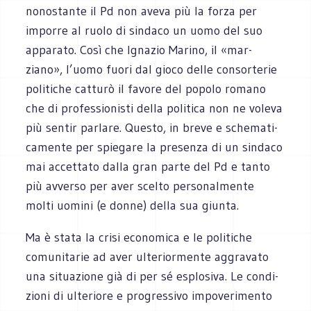
nono­stante il Pd non aveva più la forza per
imporre al ruolo di sin­daco un uomo del suo
appa­rato. Così che Igna­zio Marino, il «mar­
ziano», l’uomo fuori dal gioco delle con­sor­te­rie
poli­ti­che cat­turò il favore del popolo romano
che di pro­fes­sio­ni­sti della poli­tica non ne voleva
più sen­tir par­lare. Que­sto, in breve e sche­ma­ti­
ca­mente per spie­gare la pre­senza di un sin­daco
mai accet­tato dalla gran parte del Pd e tanto
più avverso per aver scelto per­so­nal­mente
molti uomini (e donne) della sua giunta.
Ma è stata la crisi eco­no­mica e le poli­ti­che
comu­ni­ta­rie ad aver ulte­rior­mente aggra­vato
una situa­zione già di per sé esplo­siva. Le con­di­
zioni di ulte­riore e pro­gres­sivo impo­ve­ri­mento