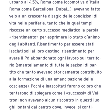
urbano al 4.5%, Roma come loco­mo­tiva d’Italia,
Roma come Bar­cel­lona, Dubai…), ave­vano fatto
velo a un cre­scente disa­gio delle con­di­zioni di
vita nelle peri­fe­rie, tanto che in quei tempi
riscosse un certo suc­cesso media­tico la parola
«risen­ti­mento» per espri­mere lo stato d’animo
degli abi­tanti. Risen­ti­mento per essere stati
lasciati soli al loro destino, risen­ti­mento per
avere il Pd abban­do­nato ogni lavoro sul ter­ri­to­
rio (sman­tel­la­mento di tutte le sezioni di par­
tito che tanto ave­vano sto­ri­ca­mente con­tri­buito
alla for­ma­zione di una eman­ci­pa­zione delle
coscienze). Pochi e ina­scol­tati furono coloro che
ten­ta­rono di spie­gare come i «suc­cessi» di Vel­
troni non ave­vano alcun riscon­tro in que­sti luo­
ghi lon­tani dal cen­tro dove, invece, si con­ti­