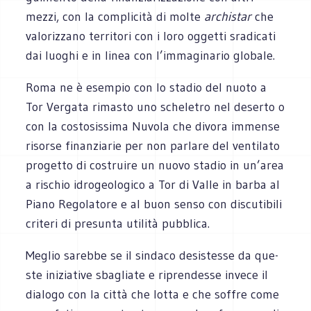
mezzi, con la com­pli­cità di molte
archi­star
che
valo­riz­zano ter­ri­tori con i loro oggetti sra­di­cati
dai luo­ghi e in linea con l’immaginario globale.
Roma ne è esem­pio con lo sta­dio del nuoto a
Tor Ver­gata rima­sto uno sche­le­tro nel deserto o
con la costo­sis­sima Nuvola che divora immense
risorse finan­zia­rie per non par­lare del ven­ti­lato
pro­getto di costruire un nuovo sta­dio in un’area
a rischio idro­geo­lo­gico a Tor di Valle in barba al
Piano Rego­la­tore e al buon senso con discu­ti­bili
cri­teri di pre­sunta uti­lità pub­blica.
Meglio sarebbe se il sin­daco desi­stesse da que­
ste ini­zia­tive sba­gliate e ripren­desse invece il
dia­logo con la città che lotta e che sof­fre come