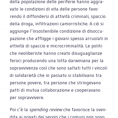
della popo­la­zione delle peri­fe­rie hanno aggra­
vato le con­di­zioni di vita delle per­sone favo­
rendo il dif­fon­dersi di atti­vità cri­mi­nali, spac­cio
della droga, infil­tra­zioni camor­ri­sti­che. A ciò si
aggiunge l’insostenibile con­di­zione di disoc­cu­
pa­zione che affligge i gio­vani spesso arruo­lati in
atti­vità di spac­cio e micro­cri­mi­na­lità. Le poli­ti­
che neo­li­be­ri­ste hanno creato disu­gua­glianze
feroci pro­du­cendo una lotta dar­wi­niana per la
soprav­vi­venza così che sono sal­tati tutti i vin­coli
di soli­da­rietà che in pas­sato si sta­bi­li­vano tra
per­sone povere, tra per­sone che strin­ge­vano
patti di mutua col­la­bo­ra­zione e coo­pe­ra­vano
per sopravvivere.
Poi c’è la
spen­ding review
che favo­ri­sce la sven­
dita ai pri­vati dei ser­vizi che i comuni non sono