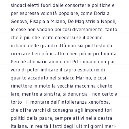
sin­daci eletti fuori dalle con­sor­te­rie poli­ti­che e
per espressa volontà popo­lare, come Doria a
Genova, Pisa­pia a Milano, De Magi­stris a Napoli,
le cose non vadano poi così diver­sa­mente, tanto
che è più che lecito chie­dersi se il declino
urbano delle grandi città non sia piut­to­sto da
ricer­care ben più in alto o ben più in pro­fon­dità.
Per­ché alle varie anime del Pd romano non par
vero di poter indi­care il capro espia­to­rio di
quanto acca­duto nel sin­daco Marino, e cosi
rimet­tere in moto la vec­chia mac­china clien­te­
lare, men­tre a sini­stra, si denun­cia - non certo a
torto - il mon­tare dell’intolleranza xeno­foba,
che offre var­chi di con­se­gna agli impren­di­tori
poli­tici della paura, sem­pre attivi nella destra
ita­liana. In realtà i fatti degli ultimi giorni meri­