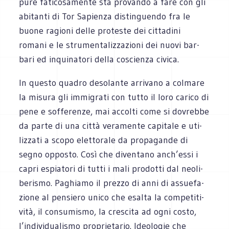
pure fati­co­sa­mente sta pro­vando a fare con gli
abi­tanti di Tor Sapienza distin­guendo fra le
buone ragioni delle pro­te­ste dei cit­ta­dini
romani e le stru­men­ta­liz­za­zioni dei nuovi bar­
bari ed inqui­na­tori della coscienza civica.
In que­sto qua­dro deso­lante arri­vano a col­mare
la misura gli immi­grati con tutto il loro carico di
pene e sof­fe­renze, mai accolti come si dovrebbe
da parte di una città vera­mente capi­tale e uti­
liz­zati a scopo elet­to­rale da pro­pa­gande di
segno oppo­sto. Così che diven­tano anch’essi i
capri espia­tori di tutti i mali pro­dotti dal neo­li­
be­ri­smo. Paghiamo il prezzo di anni di assue­fa­
zione al pen­siero unico che esalta la com­pe­ti­ti­
vità, il con­su­mi­smo, la cre­scita ad ogni costo,
l’individualismo pro­prie­ta­rio. Ideo­lo­gie che