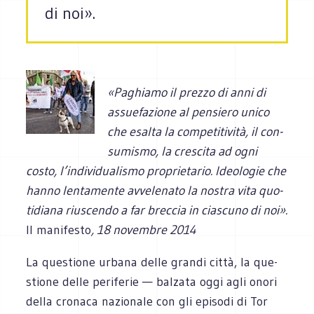
di noi».
«Paghiamo il prezzo di anni di
assue­fa­zione al pen­siero unico
che esalta la com­pe­ti­ti­vità, il con­
su­mi­smo, la cre­scita ad ogni
costo, l’individualismo pro­prie­ta­rio. Ideo­lo­gie che
hanno len­ta­mente avve­le­nato la nostra vita quo­
ti­diana riu­scendo a far brec­cia in cia­scuno di noi».
Il manifesto
, 18 novembre 2014
La que­stione urbana delle grandi città, la que­
stione delle peri­fe­rie — bal­zata oggi agli onori
della cro­naca nazio­nale con gli epi­sodi di Tor