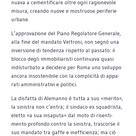
nuava a cemen­ti­fi­care oltre ogni ragio­ne­vole
misura, creando nuove e mostruose peri­fe­rie
urbane.
L’approvazione del Piano Rego­la­tore Gene­rale,
alla fine del man­dato Vel­troni, non segnò una
inver­sione di ten­denza rispetto al pas­sato: il
blocco degli immo­bi­lia­ri­sti con­ti­nuava quasi
indi­stur­bato a deci­dere per Roma uno svi­luppo
ancora inso­ste­ni­bile con la com­pli­cità di appa­
rati ammi­ni­stra­tivi e politici.
La disfatta di Ale­manno è tutta a suo «merito»,
la sini­stra non c’entra; il sin­daco ex squa­dri­sta,
eletto «a sua insa­puta» dal moto di risen­ti­
mento pro­fondo con­tro la sini­stra, tra­scorse il
suo man­dato tra gaffe e inef­fi­cienza; ma ciò