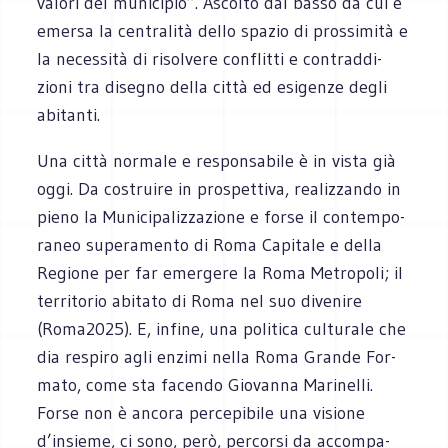
valori del muni­ci­pio”. Ascolto dal basso da cui è
emersa la cen­tra­lità dello spa­zio di pros­si­mità e
la neces­sità di risol­vere con­flitti e con­trad­di­
zioni tra dise­gno della città ed esi­genze degli
abi­tanti.
Una città nor­male e respon­sa­bile è in vista già
oggi. Da costruire in pro­spet­tiva, rea­liz­zando in
pieno la Muni­ci­pa­liz­za­zione e forse il con­tem­po­
ra­neo supe­ra­mento di Roma Capi­tale e della
Regione per far emer­gere la Roma Metro­poli; il
ter­ri­to­rio abi­tato di Roma nel suo dive­nire
(Roma2025). E, infine, una poli­tica cul­tu­rale che
dia respiro agli enzimi nella Roma Grande For­
mato, come sta facendo Gio­vanna Mari­nelli.
Forse non è ancora per­ce­pi­bile una visione
d’insieme, ci sono, però, per­corsi da accom­pa­