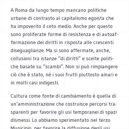
A Roma da lungo tempo man­cano poli­ti­che
urbane di con­tra­sto al capi­ta­li­smo egoi­sta che
ha impo­ve­rito il ceto medio. Anche per que­sto
sono pro­li­fe­rate forme di resi­stenza e di autoaf­
fer­ma­zione dei diritti in rispo­sta alle cre­scenti
dise­gua­glianze. Ma si sono affer­mate, anche,
col­lu­sioni tra istanze “di diritti” e scelte poli­ti­
che basate su “scambi”. Non si può rim­pian­gere
ciò che è stato, né i suoi frutti piut­to­sto amari e
in molti casi indigesti.
Cul­tura come fonte di cam­bia­mento è quella di
un’amministrazione che costrui­sce per­corsi tra­
spa­renti per favo­rire gli usi tem­po­ra­nei di spazi
dismessi. Lo abbiamo spe­ri­men­tato nel terzo
Muni­ci­pio, per favo­rire la dif­fu­sione degli usi