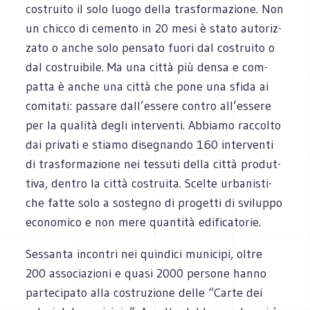
costruito il solo luogo della tra­sfor­ma­zione. Non
un chicco di cemento in 20 mesi è stato auto­riz­
zato o anche solo pen­sato fuori dal costruito o
dal costrui­bile. Ma una città più densa e com­
patta è anche una città che pone una sfida ai
comi­tati: pas­sare dall’essere con­tro all’essere
per la qua­lità degli inter­venti. Abbiamo rac­colto
dai pri­vati e stiamo dise­gnando 160 inter­venti
di tra­sfor­ma­zione nei tes­suti della città pro­dut­
tiva, den­tro la città costruita. Scelte urba­ni­sti­
che fatte solo a soste­gno di pro­getti di svi­luppo
eco­no­mico e non mere quan­tità edificatorie.
Ses­santa incon­tri nei quin­dici muni­cipi, oltre
200 asso­cia­zioni e quasi 2000 per­sone hanno
par­te­ci­pato alla costru­zione delle “Carte dei