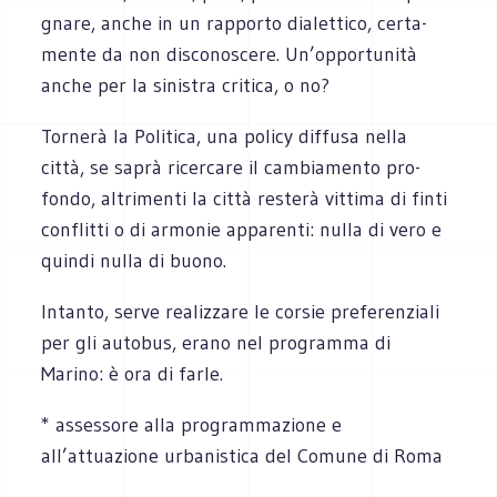
gnare, anche in un rap­porto dia­let­tico, cer­ta­
mente da non disco­no­scere. Un’opportunità
anche per la sini­stra cri­tica, o no?
Tor­nerà la Poli­tica, una policy dif­fusa nella
città, se saprà ricer­care il cam­bia­mento pro­
fondo, altri­menti la città resterà vit­tima di finti
con­flitti o di armo­nie appa­renti: nulla di vero e
quindi nulla di buono.
Intanto, serve rea­liz­zare le cor­sie pre­fe­ren­ziali
per gli auto­bus, erano nel pro­gramma di
Marino: è ora di farle.
* asses­sore alla pro­gram­ma­zione e
all’attuazione urba­ni­stica del Comune di Roma