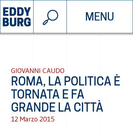
© 2026 EDDYBURG
MENU
INIZIATIVE
CHI SIAMO
SOSTIENICI
CONTATTACI
GIOVANNI CAUDO
ROMA, LA POLITICA È
TORNATA E FA
GRANDE LA CITTÀ
12 Marzo 2015