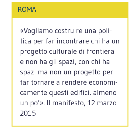
ROMA
«Vogliamo costruire una poli­
tica per far incon­trare chi ha un
pro­getto cul­tu­rale di fron­tiera
e non ha gli spazi, con chi ha
spazi ma non un pro­getto per
far tor­nare a ren­dere eco­no­mi­
ca­mente que­sti edi­fici, almeno
un po’». Il manifesto, 12 marzo
2015