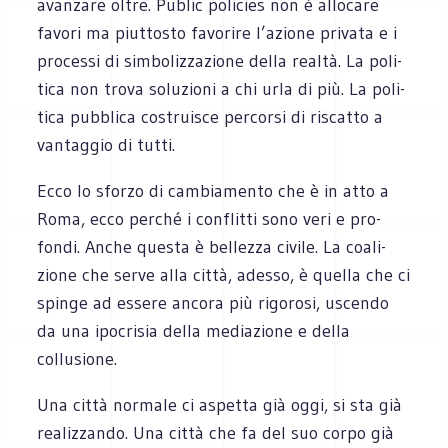
avan­zare oltre. Public poli­cies non è allo­care
favori ma piut­to­sto favo­rire l’azione pri­vata e i
pro­cessi di sim­bo­liz­za­zione della realtà. La poli­
tica non trova solu­zioni a chi urla di più. La poli­
tica pub­blica costrui­sce per­corsi di riscatto a
van­tag­gio di tutti.
Ecco lo sforzo di cam­bia­mento che è in atto a
Roma, ecco per­ché i con­flitti sono veri e pro­
fondi. Anche que­sta è bel­lezza civile. La coa­li­
zione che serve alla città, adesso, è quella che ci
spinge ad essere ancora più rigo­rosi, uscendo
da una ipo­cri­sia della media­zione e della
collusione.
Una città nor­male ci aspetta già oggi, si sta già
rea­liz­zando. Una città che fa del suo corpo già