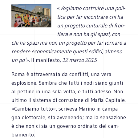
«
Vogliamo costruire una poli­
tica per far incon­trare chi ha
un pro­getto cul­tu­rale di fron­
tiera e non ha gli spazi, con
chi ha spazi ma non un pro­getto per far tor­nare a
ren­dere eco­no­mi­ca­mente que­sti edi­fici, almeno
un po’
»
.
Il manifesto
, 12 marzo 2015
Roma è attra­ver­sata da con­flitti, una vera
esplo­sione. Sem­bra che tutti i nodi siano giunti
al pet­tine in una sola volta, e tutti adesso. Non
ultimo il sistema di cor­ru­zione di Mafia Capi­tale.
«Cam­biamo tutto», scri­veva Marino in cam­pa­
gna elet­to­rale, sta avve­nendo; ma la sen­sa­zione
è che non ci sia un governo ordi­nato del cam­
bia­mento.