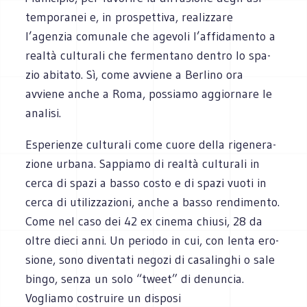
tem­po­ra­nei e, in pro­spet­tiva, rea­liz­zare
l’agenzia comu­nale che age­voli l’affidamento a
realtà cul­tu­rali che fer­men­tano den­tro lo spa­
zio abi­tato. Sì, come avviene a Ber­lino ora
avviene anche a Roma, pos­siamo aggior­nare le
analisi.
Espe­rienze cul­tu­rali come cuore della rige­ne­ra­
zione urbana. Sap­piamo di realtà cul­tu­rali in
cerca di spazi a basso costo e di spazi vuoti in
cerca di uti­liz­za­zioni, anche a basso ren­di­mento.
Come nel caso dei 42 ex cinema chiusi, 28 da
oltre dieci anni. Un periodo in cui, con lenta ero­
sione, sono diven­tati negozi di casa­lin­ghi o sale
bingo, senza un solo “tweet” di denun­cia.
Vogliamo costruire un dispo­si­