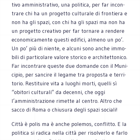
tivo ammi­ni­stra­tivo, una poli­tica, per far incon­
trare chi ha un pro­getto cul­tu­rale di fron­tiera e
non ha gli spazi, con chi ha gli spazi ma non ha
un pro­getto crea­tivo per far tor­nare a ren­dere
eco­no­mi­ca­mente que­sti edi­fici, almeno un po’.
Un po’ più di niente, e alcuni sono anche immo­
bili di par­ti­co­lare valore sto­rico e archi­tet­to­nico.
Far incon­trare que­ste due domande con il Muni­
ci­pio, per san­cire il legame tra pro­po­sta e ter­ri­
to­rio. Resti­tuire vita a luo­ghi morti, quelli sì
“obi­tori cul­tu­rali” da decenni, che oggi
l’amministrazione rimette al cen­tro. Altro che
sacco di Roma o chiu­sura degli spazi sociali!
Città è polis ma è anche pole­mos, con­flitto. E la
poli­tica si radica nella città per risol­verlo e farlo