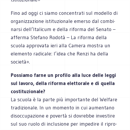
Fino ad oggi ci siamo con­cen­trati sul modello di
orga­niz­za­zione isti­tu­zio­nale emerso dal com­bi­
narsi dell’Italicum e della riforma del Senato –
afferma Ste­fano Rodotà – La riforma della
scuola appro­vata ieri alla Camera mostra un
ele­mento radi­cale: l’idea che Renzi ha della
società».
Pos­siamo farne un pro­filo alla luce delle leggi
sul lavoro, della riforma elet­to­rale e di quella
costi­tu­zio­nale?
La scuola è la parte più impor­tante del Wel­fare
tra­di­zio­nale. In un momento in cui aumen­tano
disoc­cu­pa­zione e povertà si dovrebbe inve­stire
sul suo ruolo di inclu­sione per impe­dire il ripro­