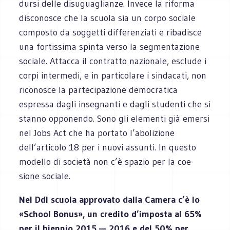
dursi delle disu­gua­glianze. Invece la riforma
disco­no­sce che la scuola sia un corpo sociale
com­po­sto da sog­getti dif­fe­ren­ziati e riba­di­sce
una for­tis­sima spinta verso la seg­men­ta­zione
sociale. Attacca il con­tratto nazio­nale, esclude i
corpi inter­medi, e in par­ti­co­lare i sin­da­cati, non
rico­no­sce la par­te­ci­pa­zione demo­cra­tica
espressa dagli inse­gnanti e dagli stu­denti che si
stanno oppo­nendo. Sono gli ele­menti già emersi
nel Jobs Act che ha por­tato l’abolizione
dell’articolo 18 per i nuovi assunti. In que­sto
modello di società non c’è spa­zio per la coe­
sione sociale.
Nel Ddl scuola appro­vato dalla Camera c’è lo
«School Bonus», un cre­dito d’imposta al 65%
per il bien­nio 2015 — 2016 e del 50% per