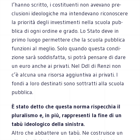
l’hanno scritto, i costi­tuenti non ave­vano pre­
clu­sioni ideo­lo­gi­che ma inten­de­vano rico­no­scere
la prio­rità degli inve­sti­menti nella scuola pub­
blica di ogni ordine e grado. Lo Stato deve in
primo luogo per­met­tere che la scuola pub­blica
fun­zioni al meglio. Solo quando que­sta con­di­
zione sarà sod­di­sfatta, si potrà pen­sare di dare
un euro anche ai pri­vati. Nel Ddl di Renzi non
c’è alcuna una risorsa aggiun­tiva ai pri­vati. I
fondi a loro desti­nati sono sot­tratti alla scuola
pubblica.
È stato detto che que­sta norma rispec­chia il
plu­ra­li­smo e, in più, rap­pre­senti la fine di un
tabù ideo­lo­gico della sini­stra.
Altro che abbat­tere un tabù. Ne costrui­sce un