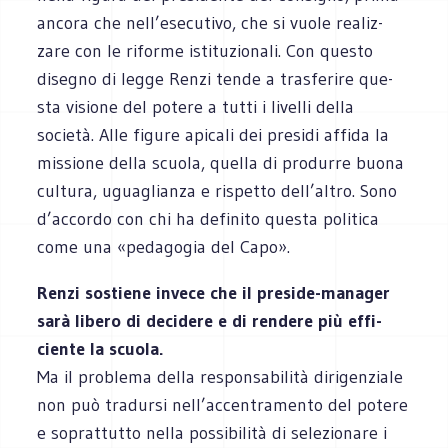
ancora che nell’esecutivo, che si vuole rea­liz­
zare con le riforme isti­tu­zio­nali. Con que­sto
dise­gno di legge Renzi tende a tra­sfe­rire que­
sta visione del potere a tutti i livelli della
società. Alle figure api­cali dei pre­sidi affida la
mis­sione della scuola, quella di pro­durre buona
cul­tura, ugua­glianza e rispetto dell’altro. Sono
d’accordo con chi ha defi­nito que­sta poli­tica
come una «peda­go­gia del Capo».
Renzi sostiene invece che il preside-manager
sarà libero di deci­dere e di ren­dere più effi­
ciente la scuola.
Ma il pro­blema della respon­sa­bi­lità diri­gen­ziale
non può tra­dursi nell’accentramento del potere
e soprat­tutto nella pos­si­bi­lità di sele­zio­nare i