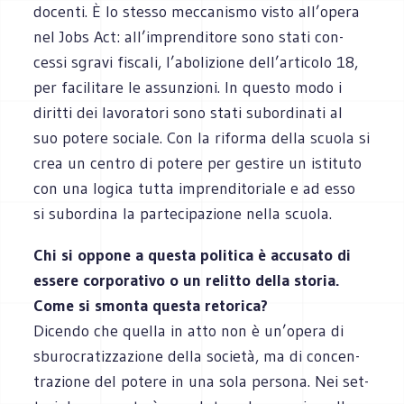
docenti. È lo stesso mec­ca­ni­smo visto all’opera
nel Jobs Act: all’imprenditore sono stati con­
cessi sgravi fiscali, l’abolizione dell’articolo 18,
per faci­li­tare le assun­zioni. In que­sto modo i
diritti dei lavo­ra­tori sono stati subor­di­nati al
suo potere sociale. Con la riforma della scuola si
crea un cen­tro di potere per gestire un isti­tuto
con una logica tutta impren­di­to­riale e ad esso
si subor­dina la par­te­ci­pa­zione nella scuola.
Chi si oppone a que­sta poli­tica è accu­sato di
essere cor­po­ra­tivo o un relitto della sto­ria.
Come si smonta que­sta reto­rica?
Dicendo che quella in atto non è un’opera di
sbu­ro­cra­tiz­za­zione della società, ma di con­cen­
tra­zione del potere in una sola per­sona. Nei set­