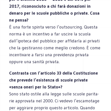
2017, rico­no­sciuto a chi farà dona­zioni in
denaro per le scuole pub­bli­che o pri­vate. Cosa
ne pensa?
È una forte spinta verso l’outsourcing. Que­sta
norma è un incen­tivo a far uscire la scuola
dall’ipoteca del pub­blico per affi­darla ai pri­vati
che la gesti­ranno come meglio cre­dono. È come
incen­ti­vare a farsi una pre­vi­denza pri­vata
oppure una sanità privata.
Con­tra­sta con l’articolo 33 della Costi­tu­zione
che pre­vede l’esistenza di scuole pri­vate
«senza oneri per lo Stato»?
Sono stato ostile alla legge sulle scuole pari­ta­
rie appro­vata nel 2000. Ci vedevo l’escamotage
per aggi­rare pro­prio que­sto arti­colo. Quando