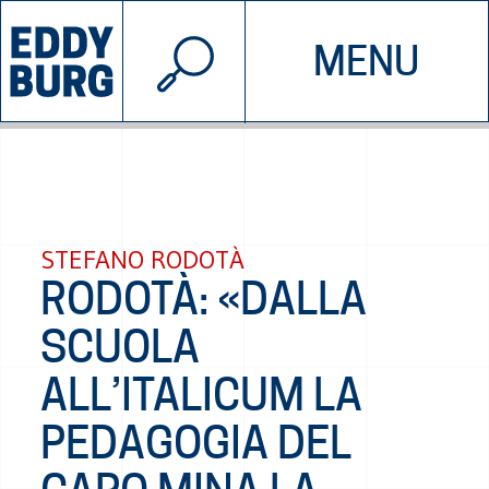
© 2026 EDDYBURG
MENU
INIZIATIVE
CHI SIAMO
SOSTIENICI
CONTATTACI
STEFANO RODOTÀ
RODOTÀ: «DALLA
SCUOLA
ALL’ITALICUM LA
PEDAGOGIA DEL