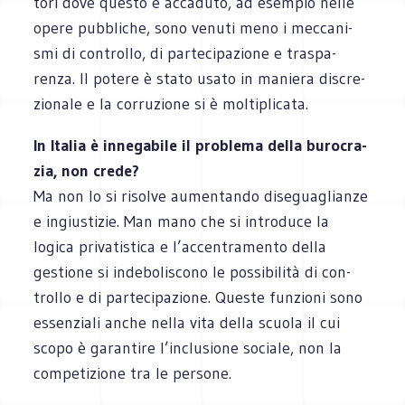
tori dove que­sto è acca­duto, ad esem­pio nelle
opere pub­bli­che, sono venuti meno i mec­ca­ni­
smi di con­trollo, di par­te­ci­pa­zione e tra­spa­
renza. Il potere è stato usato in maniera discre­
zio­nale e la cor­ru­zione si è moltiplicata.
In Ita­lia è inne­ga­bile il pro­blema della buro­cra­
zia, non crede?
Ma non lo si risolve aumen­tando dise­gua­glianze
e ingiu­sti­zie. Man mano che si intro­duce la
logica pri­va­ti­stica e l’accentramento della
gestione si inde­bo­li­scono le pos­si­bi­lità di con­
trollo e di par­te­ci­pa­zione. Que­ste fun­zioni sono
essen­ziali anche nella vita della scuola il cui
scopo è garan­tire l’inclusione sociale, non la
com­pe­ti­zione tra le persone.