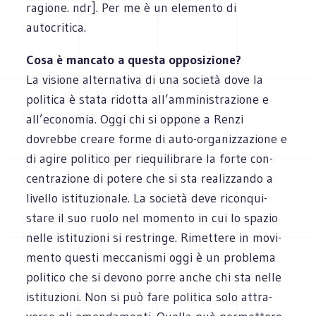
ragione. ndr]. Per me è un ele­mento di
autocritica.
Cosa è man­cato a que­sta oppo­si­zione?
La visione alter­na­tiva di una società dove la
poli­tica è stata ridotta all’amministrazione e
all’economia. Oggi chi si oppone a Renzi
dovrebbe creare forme di auto-organizzazione e
di agire poli­tico per rie­qui­li­brare la forte con­
cen­tra­zione di potere che si sta rea­liz­zando a
livello isti­tu­zio­nale. La società deve ricon­qui­
stare il suo ruolo nel momento in cui lo spa­zio
nelle isti­tu­zioni si restringe. Rimet­tere in movi­
mento que­sti mec­ca­ni­smi oggi è un pro­blema
poli­tico che si devono porre anche chi sta nelle
isti­tu­zioni. Non si può fare poli­tica solo attra­