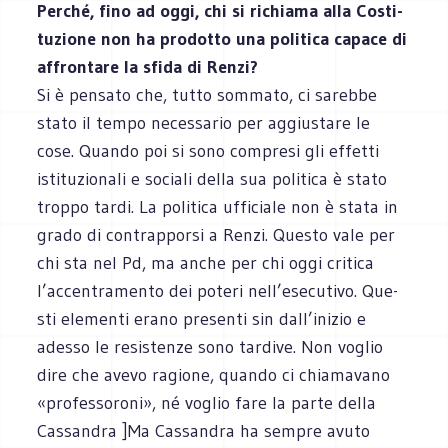
Per­ché, fino ad oggi, chi si richiama alla Costi­
tu­zione non ha pro­dotto una poli­tica capace di
affron­tare la sfida di Renzi?
Si è pen­sato che, tutto som­mato, ci sarebbe
stato il tempo neces­sa­rio per aggiu­stare le
cose. Quando poi si sono com­presi gli effetti
isti­tu­zio­nali e sociali della sua poli­tica è stato
troppo tardi. La poli­tica uffi­ciale non è stata in
grado di con­trap­porsi a Renzi. Que­sto vale per
chi sta nel Pd, ma anche per chi oggi cri­tica
l’accentramento dei poteri nell’esecutivo. Que­
sti ele­menti erano pre­senti sin dall’inizio e
adesso le resi­stenze sono tar­dive. Non voglio
dire che avevo ragione, quando ci chia­ma­vano
«pro­fes­so­roni», né voglio fare la parte della
Cas­san­dra ]Ma Cassandra ha sempre avuto