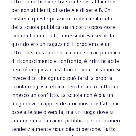
altro: la distin­zione tra scuole per abbienti e
per non abbienti, di serie A e di serie B. Chi
sostiene que­ste posi­zioni crede che il ruolo
della scuola pub­blica sia in con­trap­po­si­zione
con quella dei preti, come si diceva secoli fa
quando ero un ragaz­zino. Il pro­blema è un
altro: la scuola pub­blica, come spa­zio pub­blico
di rico­no­sci­mento e con­fronto, è irri­nun­cia­bile
per­ché qui posso costi­tuirmi come cit­ta­dino. Se
invece dico che ognuno può farsi la pro­pria
scuola reli­giosa, etnica, ter­ri­to­riale o cul­tu­rale
inne­sco un con­flitto. La scuola non è più un
luogo dove si apprende a rico­no­scere l’altro in
base alle sue diver­sità, ma un luogo dove si
adem­pie una fun­zione pub­blica per un numero
ten­den­zial­mente ridu­ci­bile di per­sone. Tutto