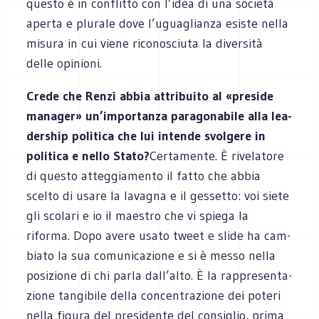
que­sto è in con­flitto con l’idea di una società
aperta e plu­rale dove l’uguaglianza esi­ste nella
misura in cui viene rico­no­sciuta la diver­sità
delle opinioni.
Crede che Renzi abbia attri­buito al «pre­side
mana­ger» un’importanza para­go­na­bile alla lea­
der­ship poli­tica che lui intende svol­gere in
poli­tica e nello Stato?
Cer­ta­mente. È rive­la­tore
di que­sto atteg­gia­mento il fatto che abbia
scelto di usare la lava­gna e il ges­setto: voi siete
gli sco­lari e io il mae­stro che vi spiega la
riforma. Dopo avere usato tweet e slide ha cam­
biato la sua comu­ni­ca­zione e si è messo nella
posi­zione di chi parla dall’alto. È la rap­pre­sen­ta­
zione tan­gi­bile della con­cen­tra­zione dei poteri
nella figura del pre­si­dente del con­si­glio, prima