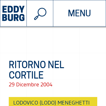
© 2026 EDDYBURG
MENU
INIZIATIVE
CHI SIAMO
SOSTIENICI
CONTATTACI
RITORNO NEL
CORTILE
29 Dicembre 2004
LODOVICO (LODO) MENEGHETTI