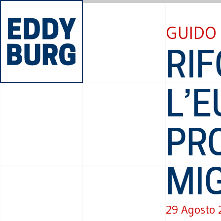
GUIDO 
RI
L’E
PR
MI
29 Agosto