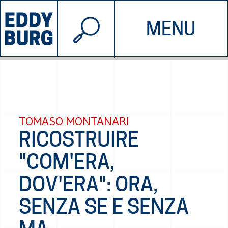
© 2026 EDDYBURG
MENU
INIZIATIVE
CHI SIAMO
SOSTIENICI
CONTATTACI
TOMASO MONTANARI
RICOSTRUIRE
"COM'ERA,
DOV'ERA": ORA,
SENZA SE E SENZA