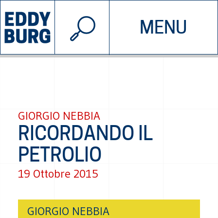
© 2026 EDDYBURG
MENU
INIZIATIVE
CHI SIAMO
SOSTIENICI
CONTATTACI
GIORGIO NEBBIA
RICORDANDO IL
PETROLIO
19 Ottobre 2015
GIORGIO NEBBIA