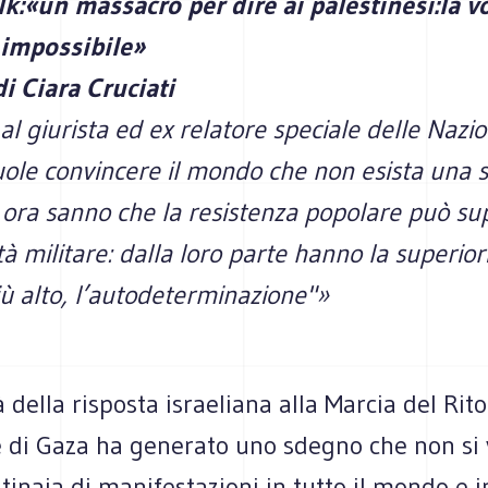
lk:«un massacro per dire ai palestinesi:la v
 impossibile»
di Ciara Cruciati
 al giurista ed ex relatore speciale delle Nazio
uole convincere il mondo che non esista una s
 ora sanno che la resistenza popolare può su
rità militare: dalla loro parte hanno la superio
iù alto, l’autodeterminazione"»
à della risposta israeliana alla Marcia del Rit
e di Gaza ha generato uno sdegno che non si
inaia di manifestazioni in tutto il mondo e i