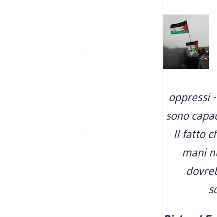
oppressi -
sono capaci
Il fatto 
mani nu
dovreb
s