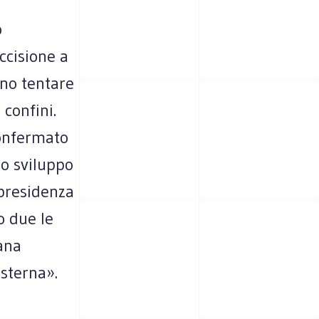
o
ccisione a
no tentare
 confini.
confermato
lo sviluppo
 presidenza
o due le
ana
esterna».