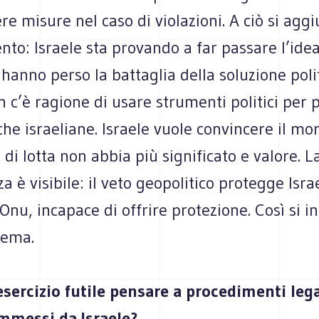
re misure nel caso di violazioni. A ciò si agg
nto: Israele sta provando a far passare l’idea
 hanno perso la battaglia della soluzione poli
c’è ragione di usare strumenti politici per 
iche israeliane. Israele vuole convincere il m
 di lotta non abbia più significato e valore. L
 è visibile: il veto geopolitico protegge Isra
’Onu, incapace di offrire protezione. Così si i
stema.
sercizio futile pensare a procedimenti legal
mmessi da Israele?