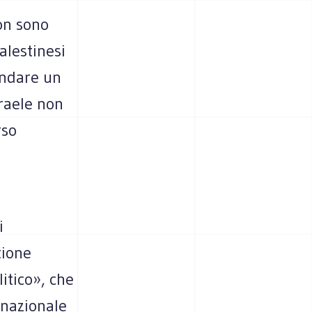
non sono
alestinesi
andare un
sraele non
rso
i
tione
itico», che
ernazionale