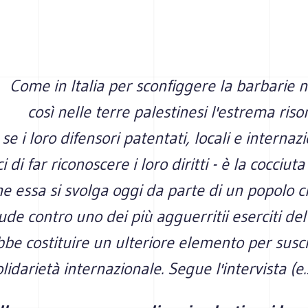
Come in Italia per sconfiggere la barbarie na
così nelle terre palestinesi l'estrema riso
 se i loro difensori patentati, locali e internazi
 di far riconoscere i loro diritti - è la cocciuta
che essa si svolga oggi da parte di un popolo c
de contro uno dei più agguerritii eserciti d
be costituire un ulteriore elemento per susci
olidarietà internazionale. Segue l'intervista (e.s