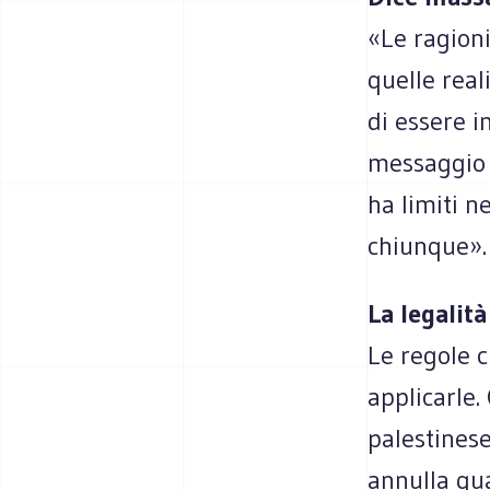
«Le ragioni
quelle real
di essere 
messaggio a
ha limiti n
chiunque».
La legalit
Le regole c
applicarle.
palestinese
annulla qua