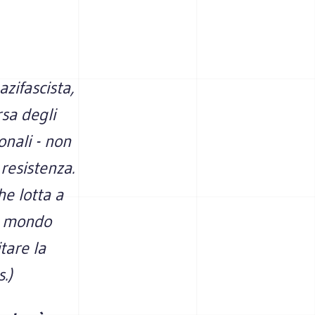
zifascista,
rsa degli
onali - non
 resistenza.
he lotta a
el mondo
tare la
.)