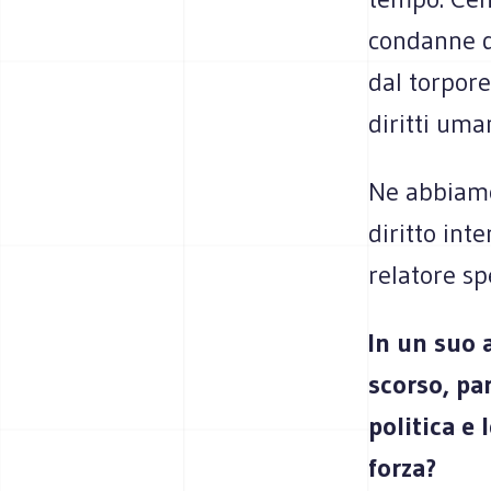
condanne da
dal torpore
diritti uma
Ne abbiamo
diritto int
relatore sp
In un suo a
scorso, pa
politica e 
forza?