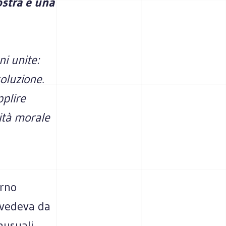
ostra è una
ni unite:
oluzione.
pplire
rità morale
orno
 vedeva da
nusuali