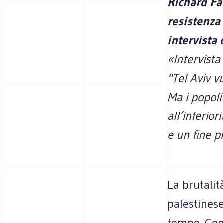
Richard Fa
resistenza
intervista 
«Intervista
"Tel Aviv v
Ma i popoli
all’inferio
e un fine p
La brutalit
palestines
tempo. Cent