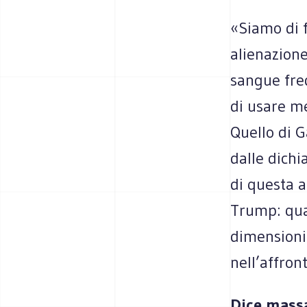
«Siamo di f
alienazione
sangue fre
di usare me
Quello di G
dalle dichi
di questa a
Trump: qual
dimensioni 
nell’affron
Dice massac