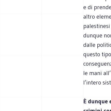
e di prende
altro eleme
palestinesi
dunque non 
dalle polit
questo tipo
conseguenza
le mani all
l’intero si
È dunque e
crimini co