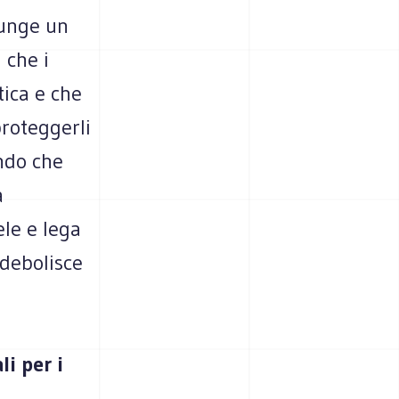
iunge un
 che i
tica e che
proteggerli
ondo che
a
ele e lega
ndebolisce
i per i