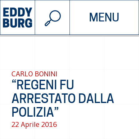
© 2026 EDDYBURG
MENU
INIZIATIVE
CHI SIAMO
SOSTIENICI
CONTATTACI
CARLO BONINI
“REGENI FU
ARRESTATO DALLA
POLIZIA”
22 Aprile 2016