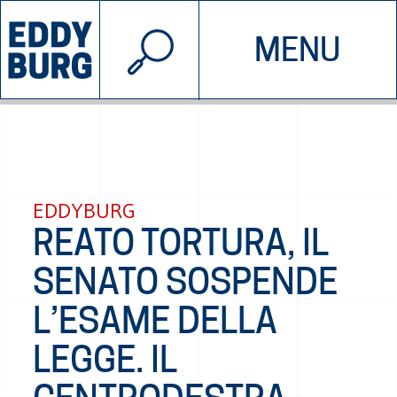
© 2026 EDDYBURG
MENU
INIZIATIVE
CHI SIAMO
SOSTIENICI
CONTATTACI
EDDYBURG
REATO TORTURA, IL
SENATO SOSPENDE
L’ESAME DELLA
LEGGE. IL