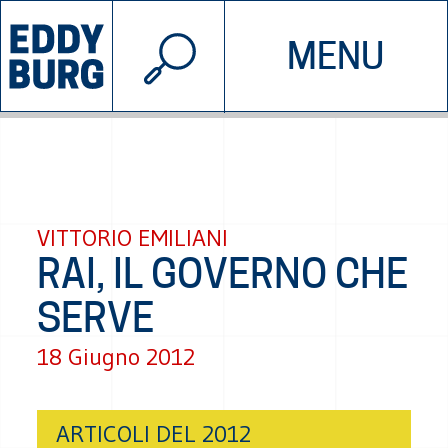
© 2026 EDDYBURG
MENU
INIZIATIVE
CHI SIAMO
SOSTIENICI
CONTATTACI
VITTORIO EMILIANI
RAI, IL GOVERNO CHE
SERVE
18 Giugno 2012
ARTICOLI DEL 2012