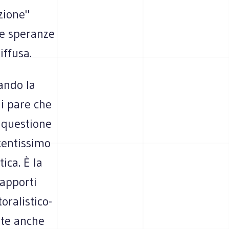
zione"
le speranze
iffusa.
ando la
li pare che
 questione
centissimo
ica. È la
rapporti
oralistico-
nte anche