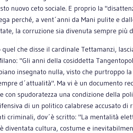
sto nuovo ceto sociale. E proprio la "disatten
iega perché, a vent´anni da Mani pulite e dal
itate, la corruzione sia divenuta sempre più d
quel che disse il cardinale Tettamanzi, lasci
Milano: "Gli anni della cosiddetta Tangentopo
iano insegnato nulla, visto che purtroppo la
empre d´attualità". Ma vi è un documento re
e con spudoratezza una condizione della polit
ensiva di un politico calabrese accusato di 
i criminali, dov´è scritto: "La mentalità elett
 è diventata cultura, costume e inevitabilme