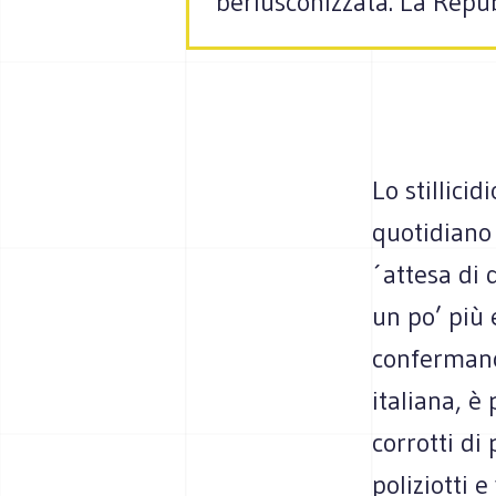
berlusconizzata. La Repu
Lo stillicid
quotidiano 
´attesa di
un po’ più
confermano
italiana, è
corrotti di
poliziotti 