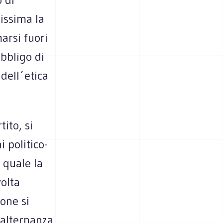
issima la
arsi fuori
bbligo di
 dell´etica
ito, si
i politico-
a quale la
volta
one si
´alternanza