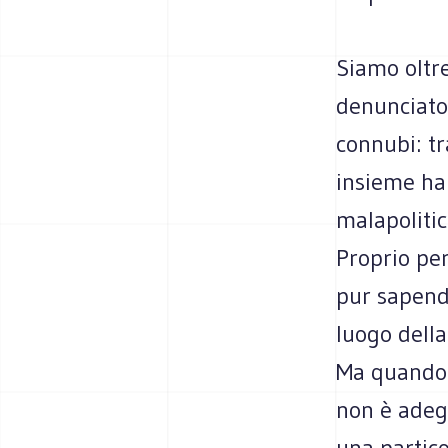
Siamo oltre
denunciato
connubi: tra
insieme ha
malapolitic
Proprio per
pur sapend
luogo della
Ma quando l
non è adeg
una partico