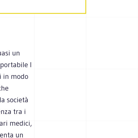
uasi un
portabile l
i in modo
che
la società
nza tra i
ari medici,
venta un