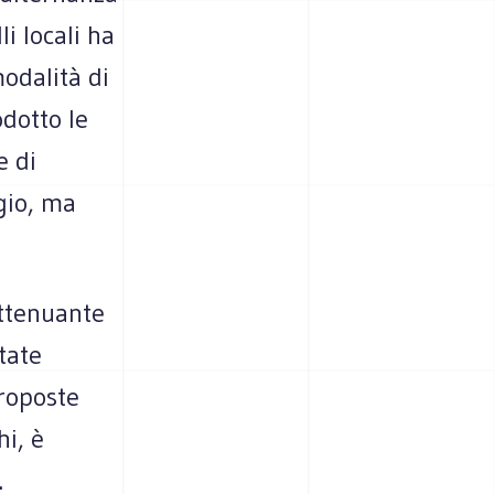
i locali ha
odalità di
odotto le
e di
gio, ma
attenuante
tate
proposte
i, è
.