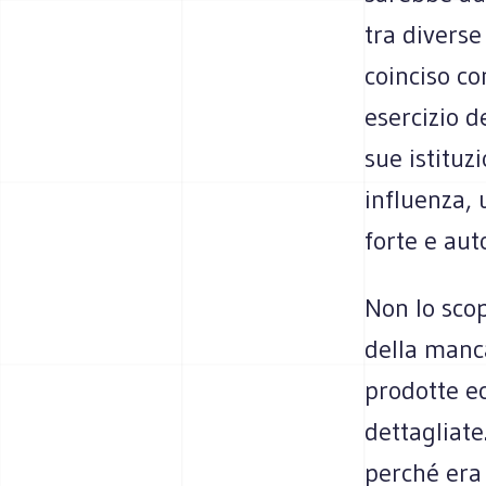
tra diverse
coinciso co
esercizio d
sue istituzi
influenza,
forte e aut
Non lo sco
della manca
prodotte ec
dettagliate
perché era 