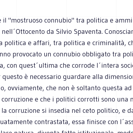
 il "mostruoso connubio" tra politica e ammi
 nell´Ottocento da Silvio Spaventa. Conoscia
 politica e affari, tra politica e criminalità, c
nno provocato un connubio obbligato tra poli
a, con quest´ultima che corrode l´intera soci
 questo è necessario guardare alla dimension
o, ovviamente, che non è soltanto questa ad 
 corruzione e che i politici corrotti sono una
a corruzione si insedia nel ceto politico, e 
uatamente contrastata, essa finisce con l´a
lare natura, diventa fatto istituzionale, modo