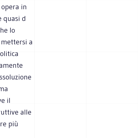
 opera in
è quasi d
che lo
 mettersi a
olitica
inamente
assoluzione
 ma
e il
uttive alle
pre più