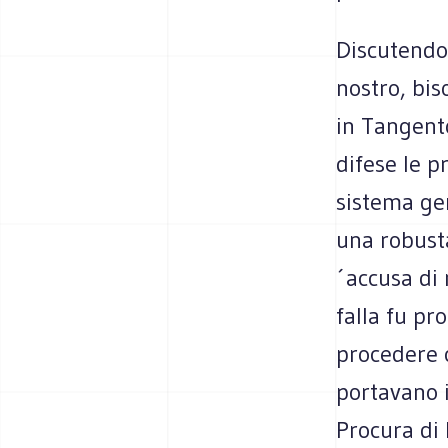
Discutendo 
nostro, bis
in Tangento
difese le p
sistema gen
una robusta
´accusa di 
falla fu pr
procedere c
portavano i
Procura di 