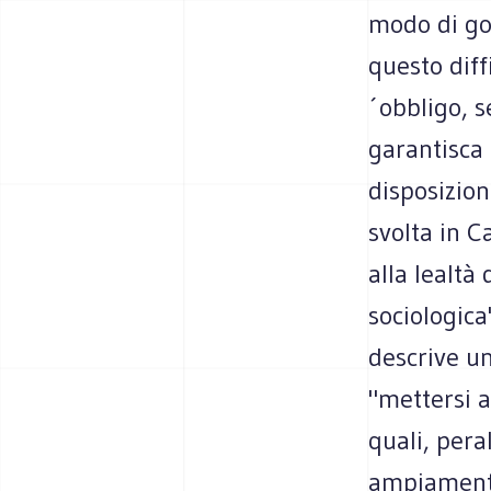
modo di gov
questo diff
´obbligo, s
garantisca 
disposizion
svolta in C
alla lealtà
sociologica
descrive u
"mettersi a
quali, pera
ampiament