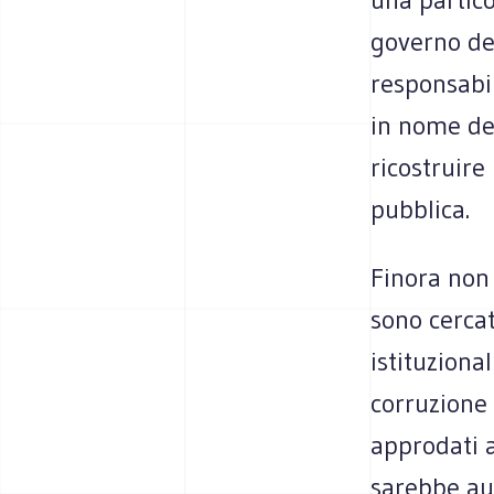
governo del
responsabil
in nome del
ricostruire 
pubblica.
Finora non 
sono cercat
istituziona
corruzione 
approdati a
sarebbe au