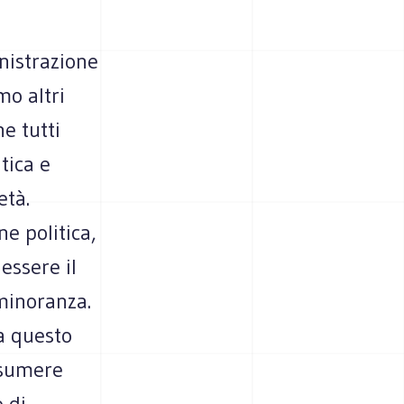
nistrazione
mo altri
he tutti
tica e
età.
e politica,
essere il
 minoranza.
da questo
ssumere
 di