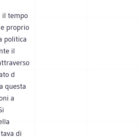
e il tempo
he proprio
 politica
te il
attraverso
ato d
ma questa
oni a
Si
ella
tava di