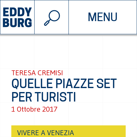
© 2026 EDDYBURG
MENU
INIZIATIVE
CHI SIAMO
SOSTIENICI
CONTATTACI
TERESA CREMISI
QUELLE PIAZZE SET
PER TURISTI
1 Ottobre 2017
VIVERE A VENEZIA