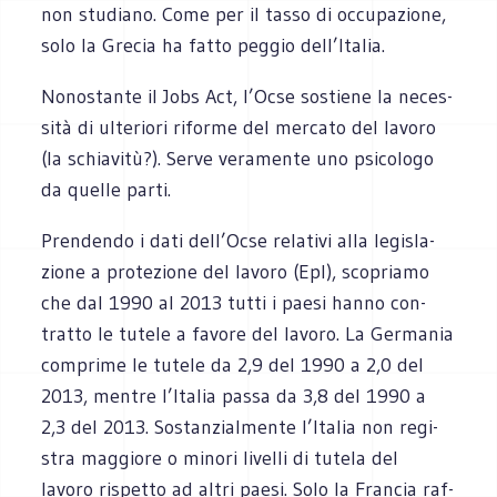
non stu­diano. Come per il tasso di occu­pa­zione,
solo la Gre­cia ha fatto peg­gio dell’Italia.
Nono­stante il Jobs Act, l’Ocse sostiene la neces­
sità di ulte­riori riforme del mer­cato del lavoro
(la schia­vitù?). Serve vera­mente uno psi­co­logo
da quelle parti.
Pren­dendo i dati dell’Ocse rela­tivi alla legi­sla­
zione a pro­te­zione del lavoro (Epl), sco­priamo
che dal 1990 al 2013 tutti i paesi hanno con­
tratto le tutele a favore del lavoro. La Ger­ma­nia
com­prime le tutele da 2,9 del 1990 a 2,0 del
2013, men­tre l’Italia passa da 3,8 del 1990 a
2,3 del 2013. Sostan­zial­mente l’Italia non regi­
stra mag­giore o minori livelli di tutela del
lavoro rispetto ad altri paesi. Solo la Fran­cia raf­