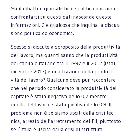
Ma il dibat­tito gior­na­li­stico e poli­tico non ama
con­fron­tarsi su que­sti dati nasconde que­ste
infor­ma­zioni. C’è qual­cosa che inquina la discus­
sione poli­tica ed economica.
Spesso si discute a spro­po­sito della pro­dut­ti­vità
del lavoro, ma quanti sanno che la pro­dut­ti­vità
del capi­tale ita­liano tra il 1992 e il 2012 (Istat,
dicem­bre 2013) è una fra­zione della pro­dut­ti­
vità del lavoro? Qual­cuno deve pur rac­con­tare
che nel periodo con­si­de­rato la pro­dut­ti­vità del
capi­tale è stata nega­tiva dello 0,7 men­tre
quella del lavoro è stata posi­tiva dello 0,8. Il
pro­blema non è se siamo usciti dalla crisi tec­
nica, arre­sto dell’arretramento del Pil, piut­to­sto
se l’Italia è uscita dalla crisi di struttura.