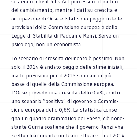
soste­nere che il Jobs Act può essere il motore
del cam­bia­mento, men­tre i dati su cre­scita e
occu­pa­zione di Ocse e Istat sono peg­giori delle
pre­vi­sioni della Com­mis­sione euro­pea e della
Legge di Sta­bi­lità di Padoan e Renzi. Serve un
psi­co­logo, non un economista.
Lo sce­na­rio di cre­scita deli­neato è pes­simo. Non
solo il 2014 è andato peg­gio delle stime ini­ziali,
ma le pre­vi­sioni per il 2015 sono ancor più
basse di quelle della Com­mis­sione euro­pea.
L’Ocse pre­vede una cre­scita dello 0,4%, con­tro
uno sce­na­rio “posi­tivo” di governo e Com­mis­
sione euro­pea dello 0,6%. La sta­ti­stica con­se­
gna un qua­dro dram­ma­tico del Paese, ciò nono­
stante Gur­ria sostiene che il governo Renzi «ha
scelto chia­ra­mente un team effi­cace… nel 2014