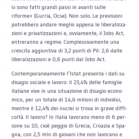
si sono fatti grandi passi in avanti sulle
riforme» (Gur­ria, Ocse). Non solo. Le pre­vi­sioni
potreb­bero andare meglio appena le libe­ra­liz­za­
zioni e pri­va­tiz­za­zioni e, ovvia­mente, il Jobs Act,
entre­ranno a regime. Com­ples­si­va­mente una
cre­scita aggiun­tiva di 3,2 punti di Pil: 2,6 dalle
libe­ra­liz­za­zioni e 0,6 punti dal Jobs Act.
Con­tem­po­ra­nea­mente l’Istat pre­senta i dati su
disa­gio sociale e lavoro: il 23,4% delle fami­glie
ita­liane vive in una situa­zione di disa­gio eco­no­
mico, per un totale di 14,6 milioni di indi­vi­dui,
men­tre il 12,4% dei nuclei si trova in grave dif­fi­
coltà. Il lavoro? In Ita­lia lavo­rano meno di 6 per­
sone su 10, cioè peg­gio di Gre­cia, Croa­zia e Spa­
gna, con 2,5 mln di gio­vani che non lavo­rano e