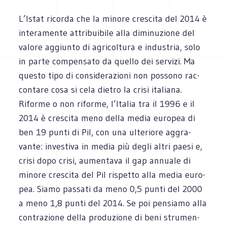
L’Istat ricorda che la minore cre­scita del 2014 è
inte­ra­mente attri­bui­bile alla dimi­nu­zione del
valore aggiunto di agri­col­tura e indu­stria, solo
in parte com­pen­sato da quello dei ser­vizi. Ma
que­sto tipo di con­si­de­ra­zioni non pos­sono rac­
con­tare cosa si cela die­tro la crisi ita­liana.
Riforme o non riforme, l’Italia tra il 1996 e il
2014 è cre­scita meno della media euro­pea di
ben 19 punti di Pil, con una ulte­riore aggra­
vante: inve­stiva in media più degli altri paesi e,
crisi dopo crisi, aumen­tava il gap annuale di
minore cre­scita del Pil rispetto alla media euro­
pea. Siamo pas­sati da meno 0,5 punti del 2000
a meno 1,8 punti del 2014. Se poi pen­siamo alla
con­tra­zione della pro­du­zione di beni stru­men­