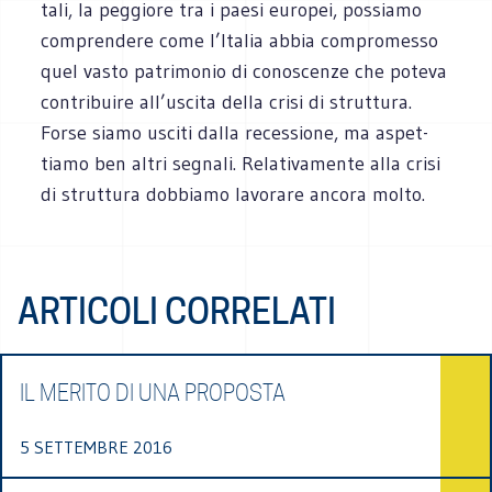
tali, la peg­giore tra i paesi euro­pei, pos­siamo
com­pren­dere come l’Italia abbia com­pro­messo
quel vasto patri­mo­nio di cono­scenze che poteva
con­tri­buire all’uscita della crisi di strut­tura.
Forse siamo usciti dalla reces­sione, ma aspet­
tiamo ben altri segnali. Rela­ti­va­mente alla crisi
di strut­tura dob­biamo lavo­rare ancora molto.
ARTICOLI CORRELATI
IL MERITO DI UNA PROPOSTA
5 SETTEMBRE 2016