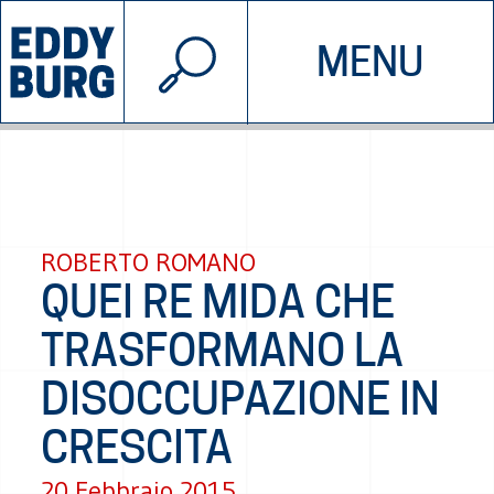
© 2026 EDDYBURG
MENU
INIZIATIVE
CHI SIAMO
SOSTIENICI
CONTATTACI
ROBERTO ROMANO
QUEI RE MIDA CHE
TRASFORMANO LA
DISOCCUPAZIONE IN
CRESCITA
20 Febbraio 2015