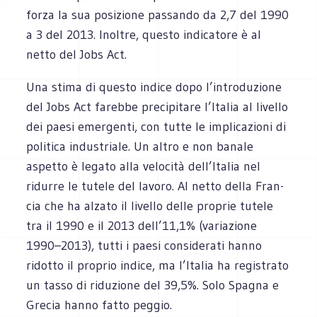
forza la sua posi­zione pas­sando da 2,7 del 1990
a 3 del 2013. Inol­tre, que­sto indi­ca­tore è al
netto del Jobs Act.
Una stima di que­sto indice dopo l’introduzione
del Jobs Act farebbe pre­ci­pi­tare l’Italia al livello
dei paesi emer­genti, con tutte le impli­ca­zioni di
poli­tica indu­striale. Un altro e non banale
aspetto è legato alla velo­cità dell’Italia nel
ridurre le tutele del lavoro. Al netto della Fran­
cia che ha alzato il livello delle pro­prie tutele
tra il 1990 e il 2013 dell’11,1% (varia­zione
1990–2013), tutti i paesi con­si­de­rati hanno
ridotto il pro­prio indice, ma l’Italia ha regi­strato
un tasso di ridu­zione del 39,5%. Solo Spa­gna e
Gre­cia hanno fatto peg­gio.