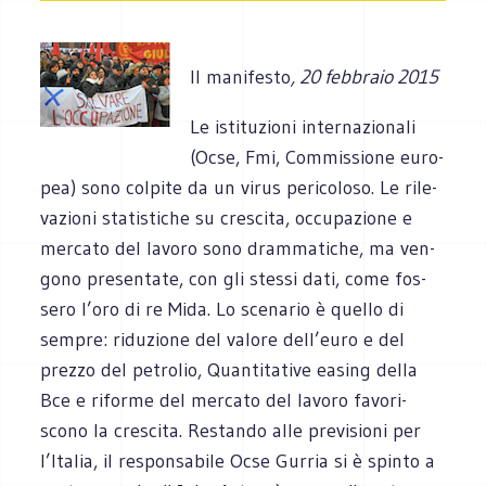
Il manifesto
, 20 febbraio 2015
Le isti­tu­zioni inter­na­zio­nali
(Ocse, Fmi, Com­mis­sione euro­
pea) sono col­pite da un virus peri­co­loso. Le rile­
va­zioni sta­ti­sti­che su cre­scita, occu­pa­zione e
mer­cato del lavoro sono dram­ma­ti­che, ma ven­
gono pre­sen­tate, con gli stessi dati, come fos­
sero l’oro di re Mida. Lo sce­na­rio è quello di
sem­pre: ridu­zione del valore dell’euro e del
prezzo del petro­lio, Quan­ti­ta­tive easing della
Bce e riforme del mer­cato del lavoro favo­ri­
scono la cre­scita. Restando alle pre­vi­sioni per
l’Italia, il respon­sa­bile Ocse Gur­ria si è spinto a