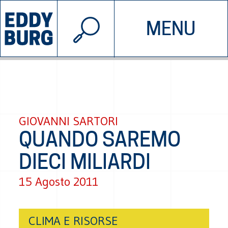
© 2026 EDDYBURG
MENU
INIZIATIVE
CHI SIAMO
SOSTIENICI
CONTATTACI
GIOVANNI SARTORI
QUANDO SAREMO
DIECI MILIARDI
15 Agosto 2011
CLIMA E RISORSE