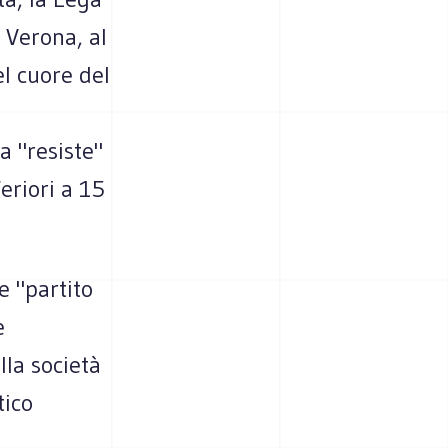
a Verona, al
el cuore del
a "resiste"
eriori a 15
e "partito
e
lla società
tico