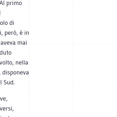
 Al primo
l
olo di
, però, è in
n aveva mai
rduto
volto, nella
i, disponeva
l Sud.
eve,
versi,