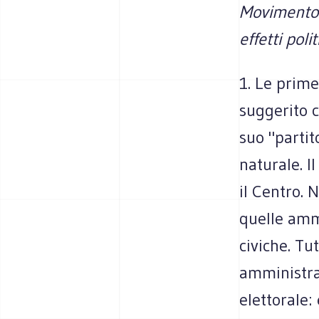
Movimento 5
effetti poli
1. Le prime
suggerito c
suo "parti
naturale. I
il Centro. 
quelle ammi
civiche. Tu
amministrat
elettorale: