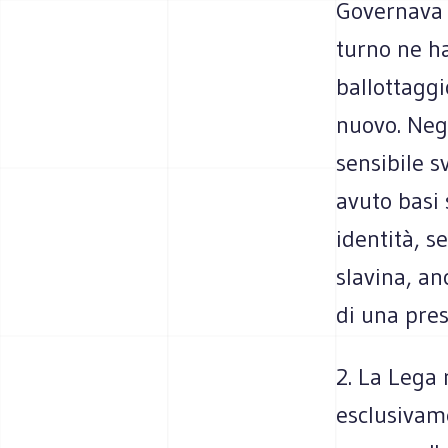
Governava 
turno ne ha
ballottagg
nuovo. Negl
sensibile s
avuto basi 
identità, s
slavina, an
di una pres
2. La Lega r
esclusivame