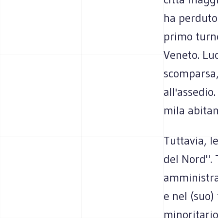
ha perduto 
primo turno
Veneto. Lu
scomparsa,
all'assedio
mila abitant
Tuttavia, l
del Nord". 
amministraz
e nel (suo)
minoritario