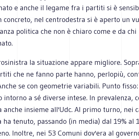
ato e anche il legame fra i partiti si è sensi
In concreto, nel centrodestra si è aperto un v
anza politica che non è chiaro come e da chi
mato.
rosinistra la situazione appare migliore. Sopr
rtiti che ne fanno parte hanno, perlopiù, co
 Anche se con geometrie variabili. Punto fisso:
o intorno a sé diverse intese. In prevalenza, c
a anche insieme all'Udc. Al primo turno, nei 
a ha tenuto, passando (in media) dal 19% al 
no. Inoltre, nei 53 Comuni dov'era al govern