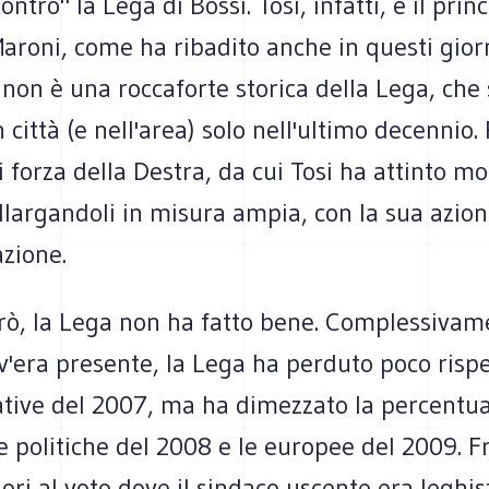
ntro" la Lega di Bossi. Tosi, infatti, è il prin
Maroni, come ha ribadito anche in questi gior
 non è una roccaforte storica della Lega, che 
n città (e nell'area) solo nell'ultimo decennio
 forza della Destra, da cui Tosi ha attinto mol
llargandoli in misura ampia, con la sua azion
zione.
erò, la Lega non ha fatto bene. Complessivam
'era presente, la Lega ha perduto poco rispe
tive del 2007, ma ha dimezzato la percentua
le politiche del 2008 e le europee del 2009. F
ori al voto dove il sindaco uscente era leghis