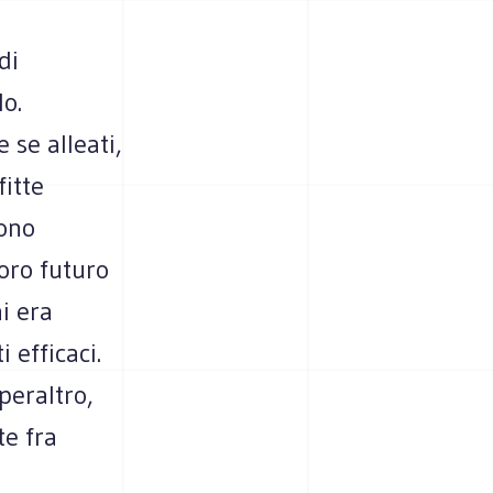
di
lo.
 se alleati,
itte
rono
loro futuro
i era
 efficaci.
 peraltro,
te fra