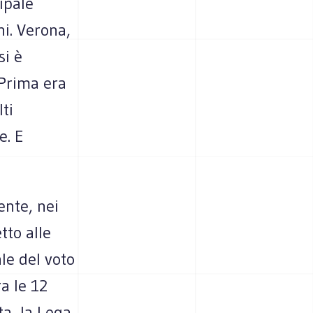
cipale
ni. Verona,
si è
. Prima era
ti
e. E
ente, nei
tto alle
le del voto
ra le 12
ta, la Lega