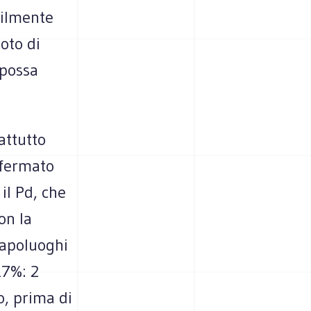
bilmente
uoto di
 possa
attutto
nfermato
 il Pd, che
on la
capoluoghi
17%: 2
o, prima di