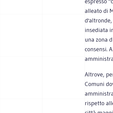
espresso "co
alleato di 
d'altronde,
insediata i
una zona di
consensi. A
amministra
Altrove, p
Comuni dov
amministra
rispetto al
città maggi