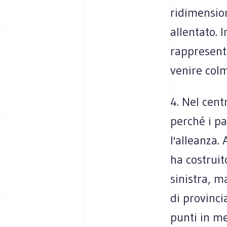
ridimension
allentato. 
rappresent
venire col
4. Nel cent
perché i pa
l'alleanza.
ha costruit
sinistra, m
di provinci
punti in me