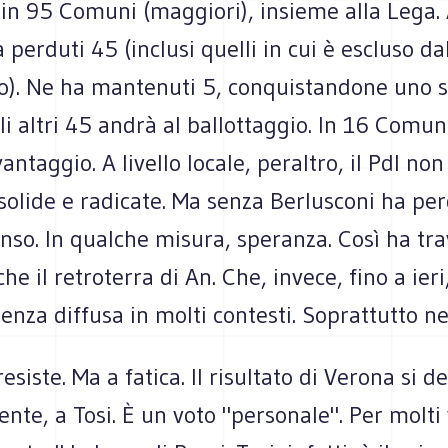
in 95 Comuni (maggiori), insieme alla Lega.
 perduti 45 (inclusi quelli in cui è escluso da
io). Ne ha mantenuti 5, conquistandone uno s
i altri 45 andrà al ballottaggio. In 16 Comuni
vantaggio. A livello locale, peraltro, il Pdl no
solide e radicate. Ma senza Berlusconi ha pe
enso. In qualche misura, speranza. Così ha tra
che il retroterra di An. Che, invece, fino a ier
enza diffusa in molti contesti. Soprattutto ne
esiste. Ma a fatica. Il risultato di Verona si d
nte, a Tosi. È un voto "personale". Per molti 