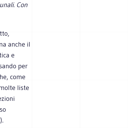
unali. Con
tto,
na anche il
ica e
ssando per
iche, come
molte liste
ezioni
eso
).