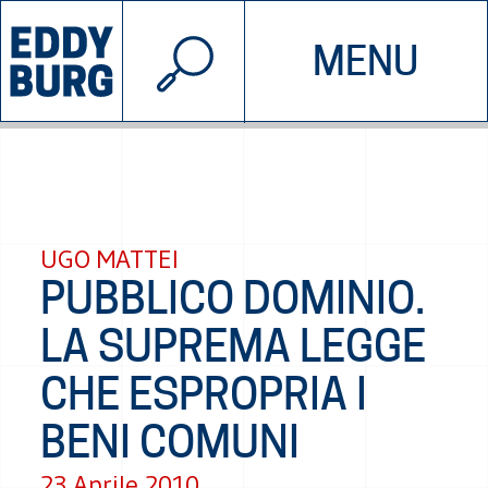
© 2026 EDDYBURG
MENU
INIZIATIVE
CHI SIAMO
SOSTIENICI
CONTATTACI
UGO MATTEI
PUBBLICO DOMINIO.
LA SUPREMA LEGGE
CHE ESPROPRIA I
BENI COMUNI
23 Aprile 2010