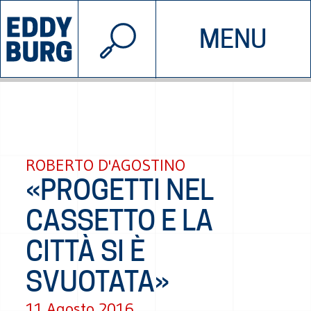
© 2026 EDDYBURG
MENU
INIZIATIVE
CHI SIAMO
SOSTIENICI
CONTATTACI
ROBERTO D'AGOSTINO
«PROGETTI NEL
CASSETTO E LA
CITTÀ SI È
SVUOTATA»
11 Agosto 2016