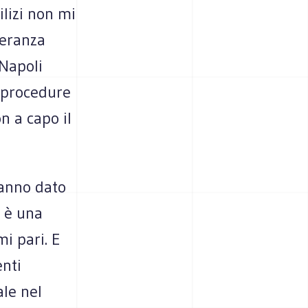
ilizi non mi
leranza
 Napoli
e procedure
n a capo il
hanno dato
a è una
mi pari. E
enti
ale nel