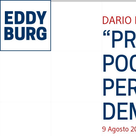
DARIO
“PR
POC
PER
DE
9 Agosto 2