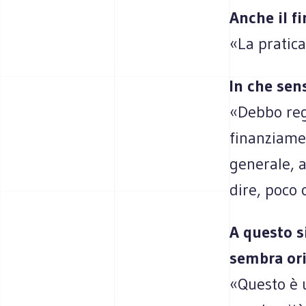
Anche il f
«La pratica
In che sen
«Debbo regi
finanziamen
generale, 
dire, poco 
A questo s
sembra ori
«Questo è 