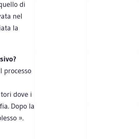
uello di
vata nel
iata la
sivo?
el processo
tori dove i
fia. Dopo la
lesso ».