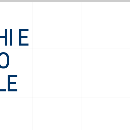
I E
O
LE