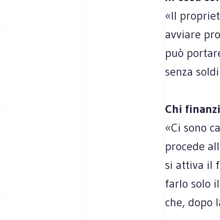
«Il proprie
avviare pr
può portar
senza soldi
Chi finanz
«Ci sono ca
procede all
si attiva i
farlo solo 
che, dopo l