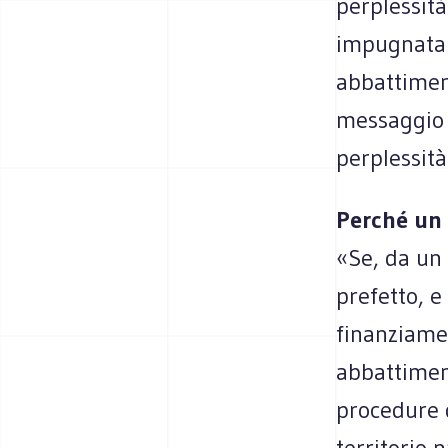
perplessit
impugnata d
abbattiment
messaggio 
perplessità
Perché un 
«Se, da un 
prefetto, e
finanziamen
abbattimen
procedure d
territorio 