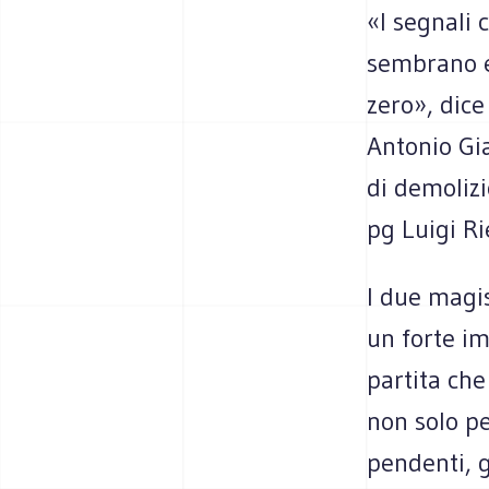
«I segnali 
sembrano e
zero», dice
Antonio Gia
di demoliz
pg Luigi Rie
I due magis
un forte im
partita che
non solo pe
pendenti, g