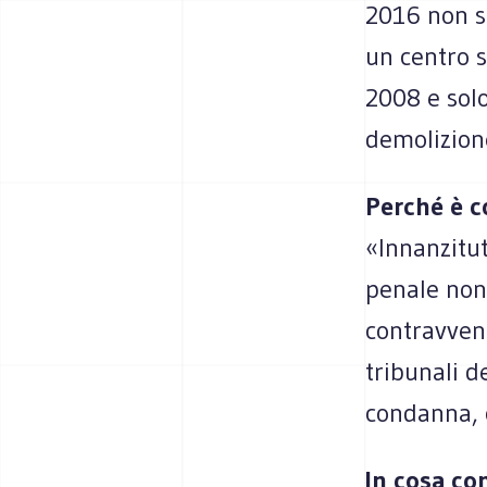
2016 non s
un centro s
2008 e solo
demolizion
Perché è c
«Innanzitut
penale non
contravvenz
tribunali d
condanna, c
In cosa co