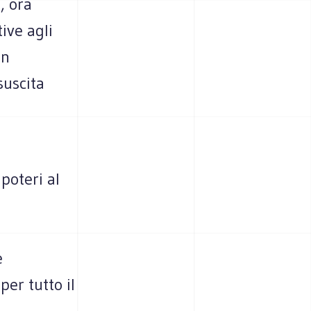
, ora
ive agli
un
suscita
poteri al
e
per tutto il