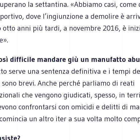
uperano la settantina. «Abbiamo casi, come q
portivo, dove l’ingiunzione a demolire è arri
 otto anni più tardi, a novembre 2016, è iniz
e».
osì difficile mandare giù un manufatto abu
to serve una sentenza definitiva e i tempi d
 sono brevi. Anche perché parliamo di reati
ionali che vengono giudicati, spesso, in terri
evono confrontarsi con omicidi e delitti di ma
omincia un altro iter a sua volta molto comp
nsiste?