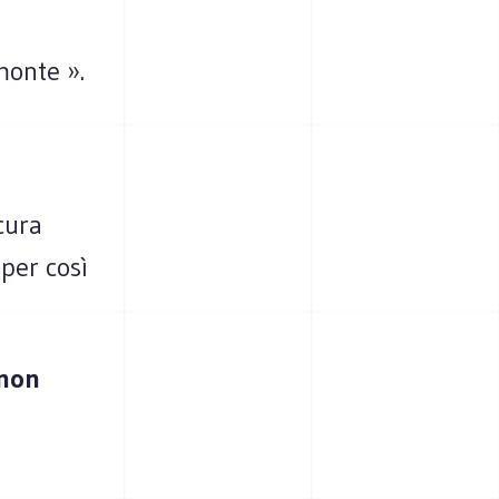
monte ».
cura
per così
 non
o