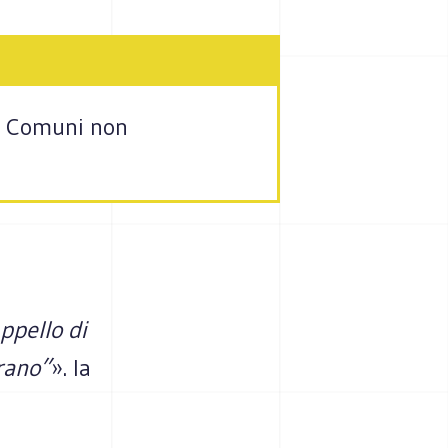
“I Comuni non
ppello di
rano”
». la