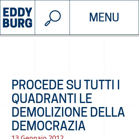
© 2026 EDDYBURG
MENU
INIZIATIVE
CHI SIAMO
SOSTIENICI
CONTATTACI
PROCEDE SU TUTTI I
QUADRANTI LE
DEMOLIZIONE DELLA
DEMOCRAZIA
13 Gennaio 2012