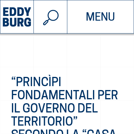
© 2026 EDDYBURG
MENU
INIZIATIVE
CHI SIAMO
SOSTIENICI
CONTATTACI
“PRINCÌPI
FONDAMENTALI PER
IL GOVERNO DEL
TERRITORIO”