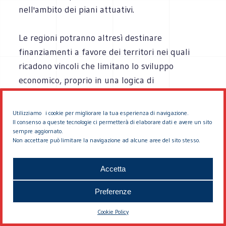
nell'ambito dei piani attuativi.
Le regioni potranno altresì destinare
finanziamenti a favore dei territori nei quali
ricadono vincoli che limitano lo sviluppo
economico, proprio in una logica di
compensazione territoriale.
Utilizziamo i cookie per migliorare la tua esperienza di navigazione.
Il ricorso a forme compensative sarà attivabile
Il consenso a queste tecnologie ci permetterà di elaborare dati e avere un sito
sempre aggiornato.
anche per la valorizzazione ambientale ovvero
Non accettare può limitare la navigazione ad alcune aree del sito stesso.
per la rilocalizzazione di funzioni urbane.
Accetta
Potranno essere altresì individuati
bonus
o
Preferenze
premialità per gli interventi di riqualificazione
urbana a fronte del conseguimento di maggiori
Cookie Policy
utilità anche in termini di servizi aggiuntivi, di