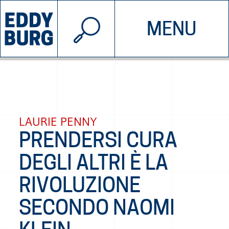
© 2026 EDDYBURG
MENU
INIZIATIVE
CHI SIAMO
SOSTIENICI
CONTATTACI
LAURIE PENNY
PRENDERSI CURA
DEGLI ALTRI È LA
RIVOLUZIONE
SECONDO NAOMI