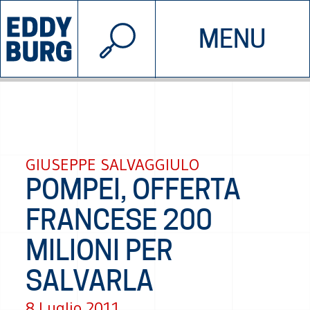
© 2026 EDDYBURG
MENU
INIZIATIVE
CHI SIAMO
SOSTIENICI
CONTATTACI
GIUSEPPE SALVAGGIULO
POMPEI, OFFERTA
FRANCESE 200
MILIONI PER
SALVARLA
8 Luglio 2011