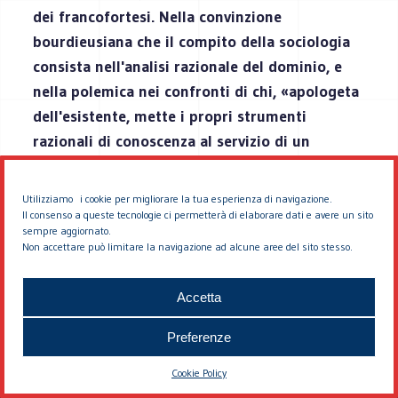
dei francofortesi. Nella convinzione
bourdieusiana che il compito della sociologia
consista nell'analisi razionale del dominio, e
nella polemica nei confronti di chi, «apologeta
dell'esistente, mette i propri strumenti
razionali di conoscenza al servizio di un
dominio sempre più razionalizzato» (
Méditations pascaliennes
), non possiamo
Utilizziamo i cookie per migliorare la tua esperienza di navigazione.
mancare di scorgere uno dei motivi di fondo
Il consenso a queste tecnologie ci permetterà di elaborare dati e avere un sito
sempre aggiornato.
dell'accoglienza così poco ospitale che l'Italia
Non accettare può limitare la navigazione ad alcune aree del sito stesso.
Accetta
ARTICOLI CORRELATI
Preferenze
Cookie Policy