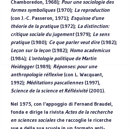
Chamboredon, 1968);
Pour une sociologie des
formes symboliques
(1970);
La reproduction
(con J.-C. Passeron, 1971);
Esquisse d'une
théorie de la pratique
(1972);
La distinction:
critique sociale du jugement
(1979);
Le sens
pratique
(1980);
Ce que parler veut dire
(1982);
Leçon sur la leçon
(1982);
Homo academicus
(1984);
L'ontologie politique de Martin
Heidegger
(1989);
Réponses: pour une
anthropologie réflexive
(con L. Wacquant,
1992);
Méditations pascaliennes
(1997),
Science de la science et Réfléxivité
(2001).
Nel 1975, con l'appoggio di Fernand Braudel,
fonda e dirige la rivista
Actes de la recherche
en sciences sociales
che raccoglie le ricerche
sue e della sua scuola in un formato anti-