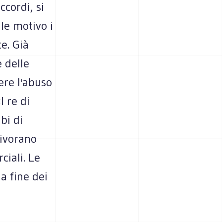
ccordi, si
le motivo i
te. Già
e delle
ere l'abuso
I re di
bi di
divorano
ciali. Le
la fine dei