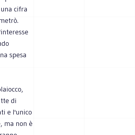
 una cifra
metrò.
'interesse
ndo
una spesa
laiocco,
tte di
ti e l'unico
e, ma non è
rranno