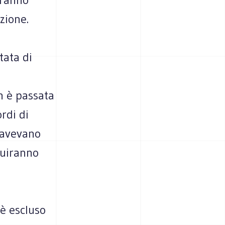
uzione.
tata di
a
n è passata
rdi di
 avevano
fluiranno
è escluso