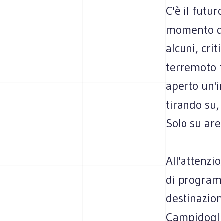
C'è il futu
momento da
alcuni, cri
terremoto tr
aperto un'i
tirando su,
Solo su are
All'attenzio
di program
destinazioni
Campidoglio