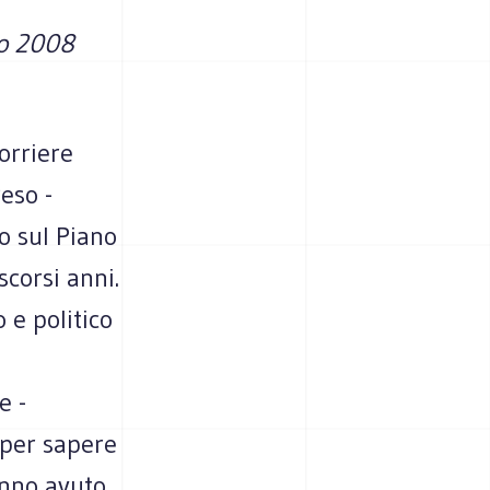
io 2008
orriere
eso -
o sul Piano
scorsi anni.
 e politico
e -
 per sapere
hanno avuto