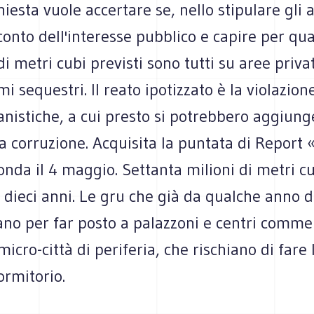
hiesta vuole accertare se, nello stipulare gli a
conto dell'interesse pubblico e capire per qua
di metri cubi previsti sono tutti su aree priva
mi sequestri. Il reato ipotizzato è la violazion
nistiche, a cui presto si potrebbero aggiung
 la corruzione. Acquisita la puntata di Report «
nda il 4 maggio. Settanta milioni di metri cu
 dieci anni. Le gru che già da qualche anno 
no per far posto a palazzoni e centri commer
micro-città di periferia, che rischiano di fare 
ormitorio.