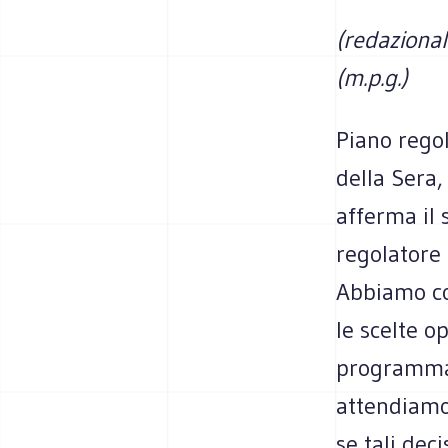
(redaziona
(m.p.g.)
Piano regol
della Sera
afferma il 
regolatore 
Abbiamo co
le scelte o
programma.
attendiamo 
se tali dec