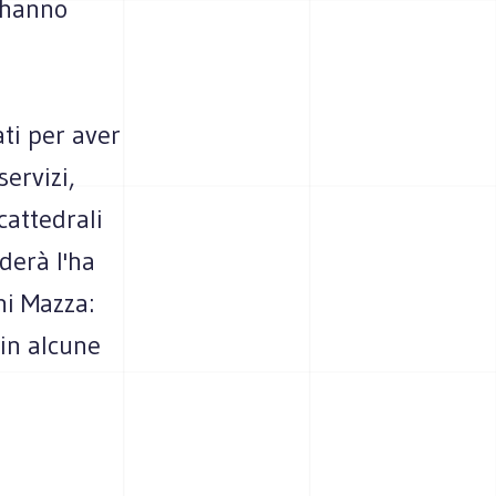
 hanno
ati per aver
ervizi,
cattedrali
derà l'ha
ni Mazza:
 in alcune