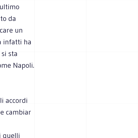
'ultimo
ato da
ocare un
a infatti ha
si sta
come Napoli.
li accordi
 e cambiar
 quelli