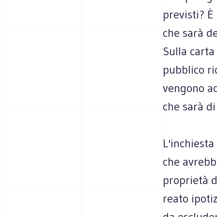
previsti? È
che sarà d
Sulla carta
pubblico r
vengono ac
che sarà di
L'inchiesta
che avrebbe
proprietà d
reato ipoti
da escluder