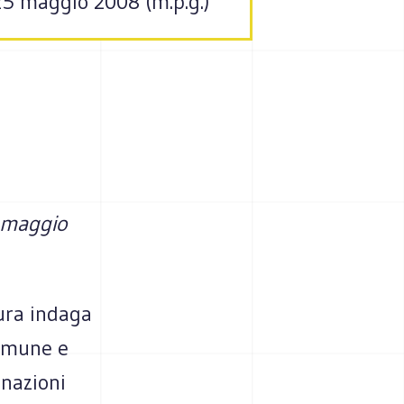
 25 maggio 2008 (m.p.g.)
4 maggio
tura indaga
Comune e
inazioni