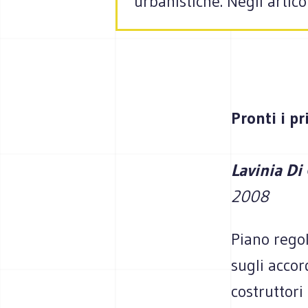
urbanistiche. Negli artic
Pronti i p
Lavinia Di
2008
Piano rego
sugli acco
costruttor