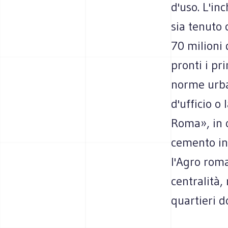
d'uso. L'inc
sia tenuto 
70 milioni 
pronti i pri
norme urba
d'ufficio o
Roma», in o
cemento in
l'Agro roma
centralità, 
quartieri d