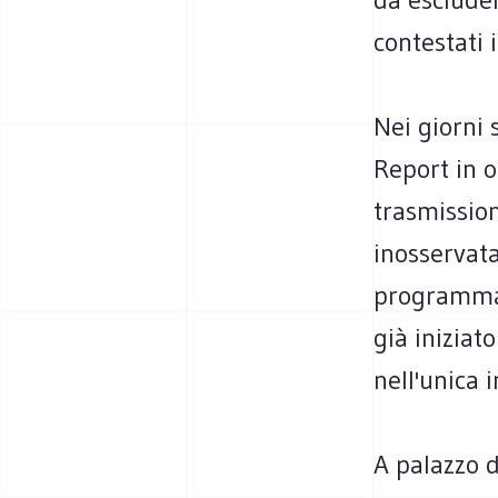
contestati i
Nei giorni 
Report in o
trasmission
inosservata
programma 
già iniziat
nell'unica 
A palazzo d