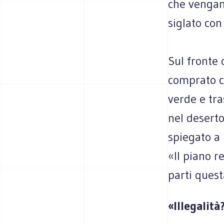
che vengan
siglato co
Sul fronte 
comprato ca
verde e tra
nel deserto
spiegato a 
«Il piano r
parti quest
«Illegalit