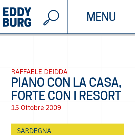
© 2026 EDDYBURG
MENU
INIZIATIVE
CHI SIAMO
SOSTIENICI
CONTATTACI
RAFFAELE DEIDDA
PIANO CON LA CASA,
FORTE CON I RESORT
15 Ottobre 2009
SARDEGNA