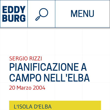
© 2026 EDDYBURG
MENU
INIZIATIVE
CHI SIAMO
SOSTIENICI
CONTATTACI
SERGIO RIZZI
PIANIFICAZIONE A
CAMPO NELL'ELBA
20 Marzo 2004
L'ISOLA D'ELBA