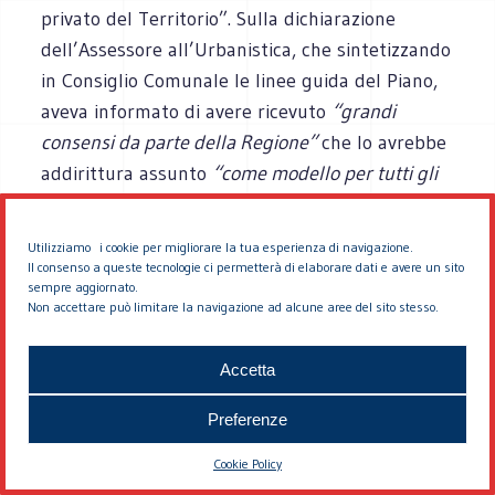
privato del Territorio”. Sulla dichiarazione
dell’Assessore all’Urbanistica, che sintetizzando
in Consiglio Comunale le linee guida del Piano,
aveva informato di avere ricevuto
“grandi
consensi da parte della Regione”
che lo avrebbe
addirittura assunto
“come modello per tutti gli
altri che saranno adottati in tutta la Toscana”
(“lisola” 4 giugno 2002), annoto nella stessa
Utilizziamo i cookie per migliorare la tua esperienza di navigazione.
Osservazione: “Si può capire, certo, che la
Il consenso a queste tecnologie ci permetterà di elaborare dati e avere un sito
sempre aggiornato.
Regione, informata circa l’intenzione di
Non accettare può limitare la navigazione ad alcune aree del sito stesso.
elaborare un Piano Spiagge interattivo col
proprio retroterra, abbia potuto esprimere su
Accetta
questa affermazioni “grandi consensi”…
Sarebbe peraltro interessante sapere poi quali
Preferenze
potrebbero essere le valutazioni conclusive a
Cookie Policy
fronte della pressochè totale privatizzazione