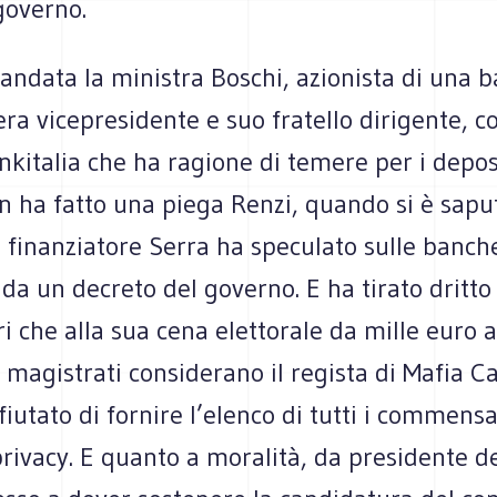
 governo.
andata la mini­stra Boschi, azio­ni­sta di una b
a vice­pre­si­dente e suo fra­tello diri­gente, c
­ki­ta­lia che ha ragione di temere per i depo­s
 Non ha fatto una piega Renzi, quando si è sapu
inan­zia­tore Serra ha spe­cu­lato sulle ban­che
te da un decreto del governo. E ha tirato dritt
i che alla sua cena elet­to­rale da mille euro a
 magi­strati con­si­de­rano il regi­sta di Mafia Ca
ifiu­tato di for­nire l’elenco di tutti i com­men­s
ri­vacy. E quanto a mora­lità, da pre­si­dente de