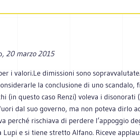
o
, 20 marzo 2015
er i valori.Le dimis­sioni sono soprav­va­lu­tat
n­si­de­rarle la con­clu­sione di uno scan­dalo, f
chi (in que­sto caso Renzi) voleva i diso­no­rati 
fuori dal suo governo, ma non poteva dirlo ad
a per­ché rischiava di per­dere l’appoggio degl
a Lupi e si tiene stretto Alfano. Riceve appla