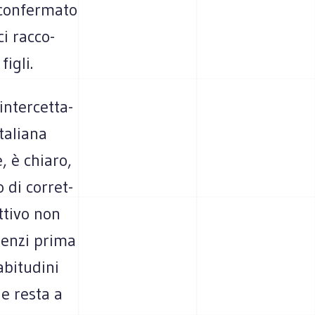
con­fer­mato
i rac­co­
figli.
nter­cet­ta­
ta­liana
, è chiaro,
 di cor­ret­
t­tivo non
ilenzi prima
bi­tu­dini
he resta a