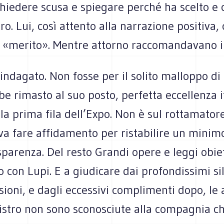
ie­dere scusa e spie­gare per­ché ha scelto e 
ro. Lui, così attento alla nar­ra­zione posi­tiva, c
 «merito». Men­tre attorno rac­co­man­da­vano i 
nda­gato. Non fosse per il solito mal­loppo di i
e rima­sto al suo posto, per­fetta eccel­lenza i
a prima fila dell’Expo. Non è sul rot­ta­ma­tore
a fare affi­da­mento per rista­bi­lire un minimo
­spa­renza. Del resto Grandi opere e leggi obie
con Lupi. E a giu­di­care dai pro­fon­dis­simi s
sioni, e dagli ecces­sivi com­pli­menti dopo, le a
i­stro non sono sco­no­sciute alla com­pa­gnia c