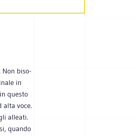
e. Non biso­
inale in
(in que­sto
 alta voce.
i alleati.
usi, quando