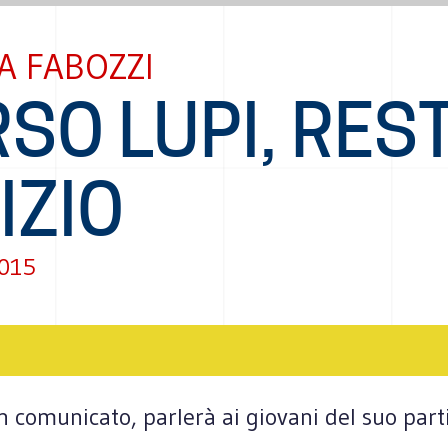
A FABOZZI
SO LUPI, RES
VIZIO
2015
comu­ni­cato, par­lerà ai gio­vani del suo par­ti