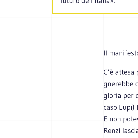
futuro dell’Italia».
Il manifest
C’è attesa p
gne­rebbe co
glo­ria per 
caso Lupi) 
E non potev
Renzi lasci