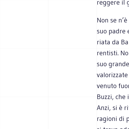
reg­gere il
Non se n’è 
suo padre er
riata da Ban
ren­ti­sti.
suo grande f
valo­riz­za
venuto fuor
Buzzi, che i
Anzi, si è r
ragioni di p