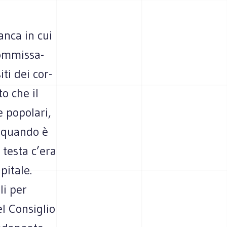
anca in cui
om­mis­sa­
iti dei cor­
to che il
 popo­lari,
o quando è
 testa c’era
pi­tale.
ali per
l Con­si­glio