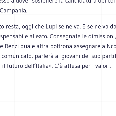
esso a dover soste­nere la can­di­da­tura del co
 Campania.
to resta, oggi che Lupi se ne va. E se ne va da
spen­sa­bile alleato. Con­se­gnate le dimis­sioni
e Renzi quale altra pol­trona asse­gnare a Ncd
omu­ni­cato, par­lerà ai gio­vani del suo par­ti
 il futuro dell’Italia». C’è attesa per i valori.