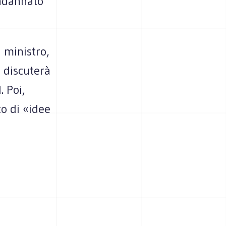
n­dan­nato
 mini­stro,
, discu­terà
. Poi,
to di «idee