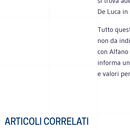
si trova ad
De Luca in
Tutto que­s
non da indi­
con Alfano 
informa un c
e valori per
ARTICOLI CORRELATI