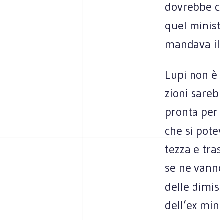
dovrebbe ch
quel mini­st
man­dava il
Lupi non è i
zioni sarebb
pronta per l
che si potev
tezza e tra
se ne vanno 
delle dimis­
dell’ex min