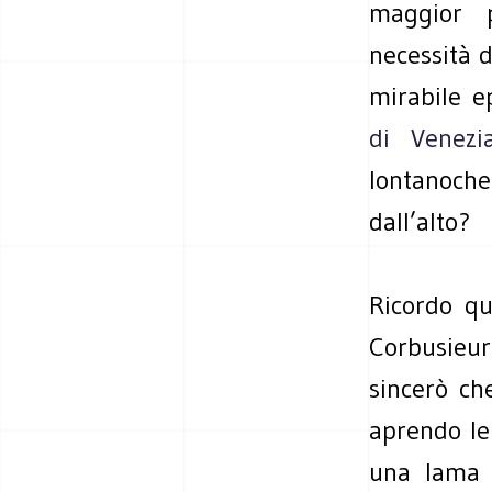
maggior p
necessità d
mirabile e
di Venezi
lontanoch
dall’alto?
Ricordo qu
Corbusieur
sincerò ch
aprendo le 
una lama d