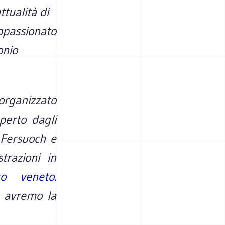
ttualità di
appassionato
onio
 organizzato
aperto dagli
 Fersuoch e
trazioni in
uto veneto.
e avremo la