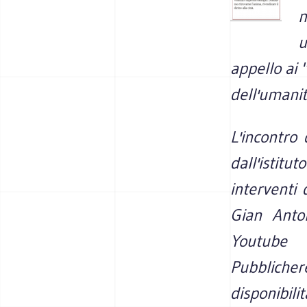
m
u
appello ai 
dell'umani
L'incontro 
dall'istitu
interventi
Gian Anton
Youtube 
Pubblicher
dis
ponibilit