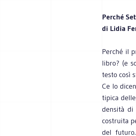
Perché Set
di Lidia F
Perché il p
libro? (e 
testo così 
Ce lo dicen
tipica del
densità di 
costruita p
del futuro.