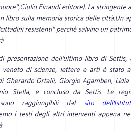
uore",Giulio Einaudi editore). La stringente a
n libro sulla memoria storica delle città.Un 
"cittadini resistenti" perchè salvino un patrim
tà
di presentazione dell'ultimo libro di Settis,
to veneto di scienze, lettere e arti è stato 
 di Gherardo Ortalli, Giorgio Agamben, Lidia
io Stella, e concluso da Settis. Le regis
sono raggiungibili dal
sito dell'Istit
emo i testi degli altri interventi appena n
à