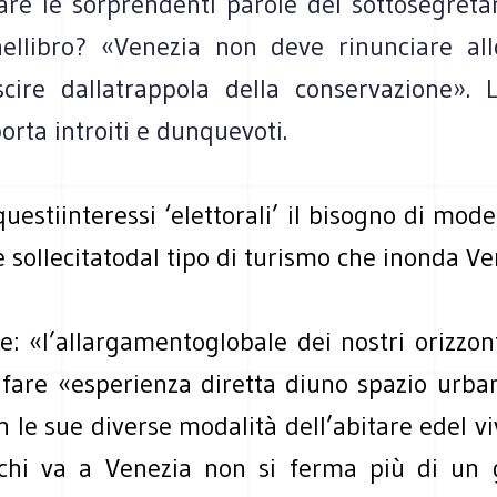
re le sorprendenti parole del sottosegretar
nellibro? «Venezia non deve rinunciare all
cire dallatrappola della conservazione». 
rta introiti e dunquevoti.
uestiinteressi ‘elettorali’ il bisogno di mod
 è sollecitatodal tipo di turismo che inonda Ve
ve: «l’allargamentoglobale dei nostri orizzon
 fare «esperienza diretta diuno spazio urban
n le sue diverse modalità dell’abitare edel vive
chi va a Venezia non si ferma più di un 