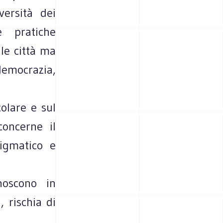
ersità dei
 pratiche
le città ma
emocrazia,
colare e sul
concerne il
igmatico e
noscono in
, rischia di