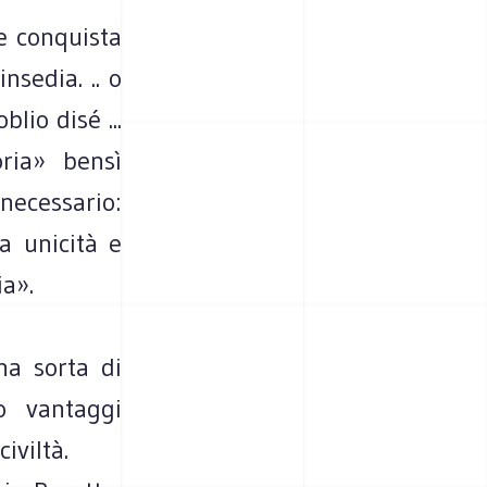
le conquista
nsedia. .. o
lio disé ...
ria» bensì
necessario:
ua unicità e
ia».
na sorta di
o vantaggi
iviltà.