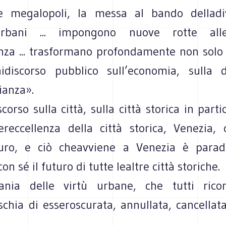
e megalopoli, la messa al bando delladiv
rbani ... impongono nuove rotte alle
anza ... trasformano profondamente non solo 
discorso pubblico sull’economia, sulla d
ianza».
scorso sulla città, sulla città storica in parti
reccellenza della città storica, Venezia, 
turo, e ciò cheavviene a Venezia è parad
on sé il futuro di tutte lealtre città storiche.
fania delle virtù urbane, che tutti rico
schia di esseroscurata, annullata, cancellata