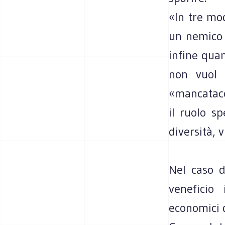
«In tre mod
un nemico s
infine quan
non vuol 
«mancataco
il ruolo sp
diversità, 
Nel caso d
veneficio
economici 