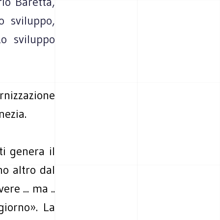
io Baretta,
o sviluppo,
Lo sviluppo
ernizzazione
nezia.
ti genera il
o altro dal
re ... ma ..
giorno».
La