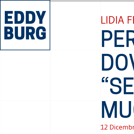
LIDIA 
PE
DO
“SE
MU
12 Dicemb