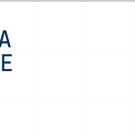
HA
RE