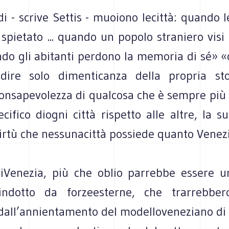
i - scrive Settis - muoiono lecittà: quando 
pietato ... quando un popolo straniero visi i
do gli abitanti perdono la memoria di sé» «ob
dire solo dimenticanza della propria sto
nsapevolezza di qualcosa che è sempre più 
ecifico diogni città rispetto alle altre, la s
virtù che nessunacittà possiede quanto Venez
iVenezia, più che oblio parrebbe essere u
 indotto da forzeesterne, che trarrebber
dall’annientamento del modelloveneziano di c