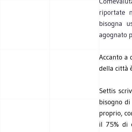
Comevaluta
riportate 
bisogna us
agognato po
Accanto a q
della città
Settis scri
bisogno di
proprio, co
il 75% di 