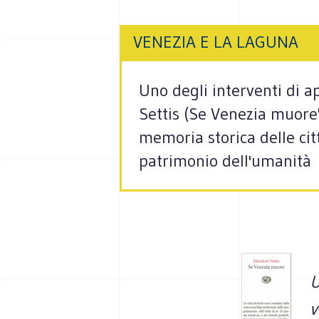
VENEZIA E LA LAGUNA
Uno degli interventi di a
Settis (Se Venezia muore",
memoria storica delle cit
patrimonio dell'umanità
U
v