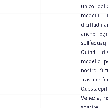
unico dell
modelli u
dicittadin
anche ogni
sull’eguagl
Quindi ildi
modello pe
nostro fu
trascinerà c
Questaepi
Venezia, ri
sparire.