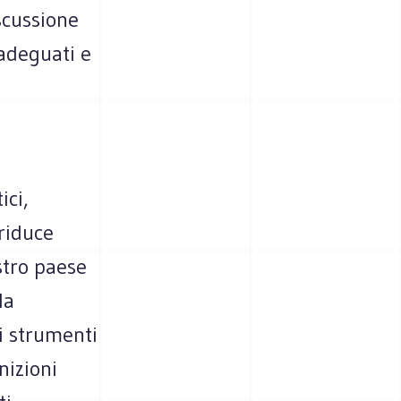
scussione
 adeguati e
ici,
 riduce
ostro paese
la
i strumenti
nizioni