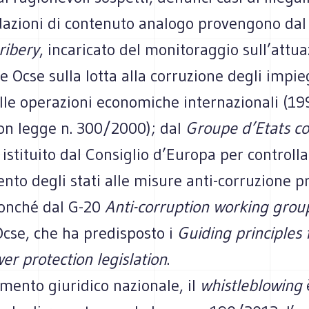
zioni di contenuto analogo provengono da
ribery
, incaricato del monitoraggio sull’attua
 Ocse sulla lotta alla corruzione degli impie
lle operazioni economiche internazionali (19
con legge n. 300/2000); dal
Groupe d’Etats co
, istituito dal Consiglio d’Europa per controll
to degli stati alle misure anti-corruzione pr
onché dal G-20
Anti-corruption working grou
Ocse, che ha predisposto i
Guiding principles 
er protection legislation
.
mento giuridico nazionale, il
whistleblowing