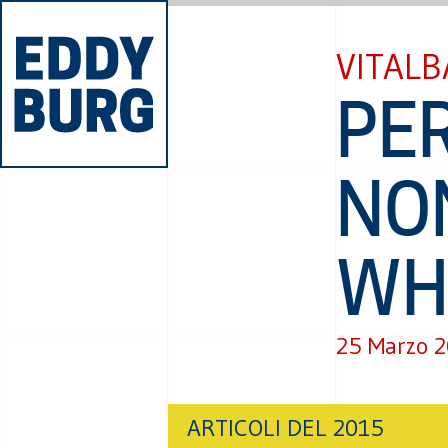
VITALB
PER
NON
WH
25 Marzo 
ARTICOLI DEL 2015