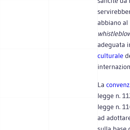
sancite da 
servirebbe
abbiano al
whistleblo
adeguata i
culturale
de
internazion
La
convenzi
legge n. 1
legge n. 1
ad adottare
sulla base d