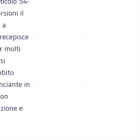
ticolo 54-
sioni il
 a
 recepisce
r molti
si
mbito
nciante in
non
azione e