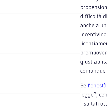
propension
difficoltà 
anche a un 
incentivin
licenziamen
promuovere 
giustizia i
comunque s
Se
l’onest
legge”, co
risultati o