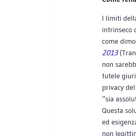
I limiti de
intrinseco 
come dimost
2013
(Tran
non sarebbe
tutele giur
privacy del
“sia assolu
Questa solu
ed esigenza
non legitti