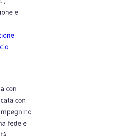
i,
ione e
zione
cio-
ta con
ficata con
i impegnino
na fede e
tà.