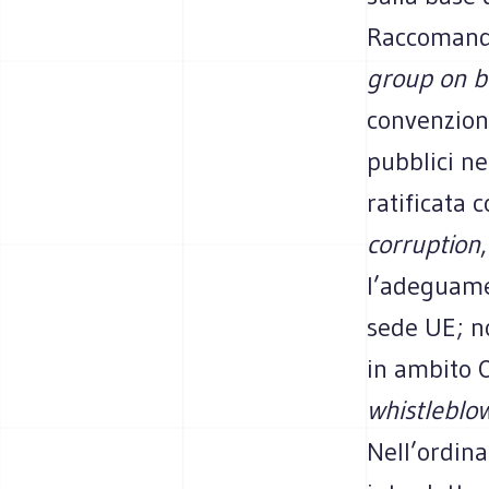
Raccomanda
group
on b
convenzione
pubblici ne
ratificata 
corruption
l’adeguamen
sede UE; n
in ambito 
whistleblow
Nell’ordina