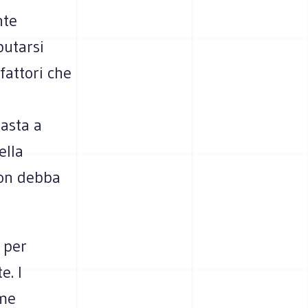
nte
putarsi
fattori che
a
asta a
ella
non debba
 per
e. I
mme