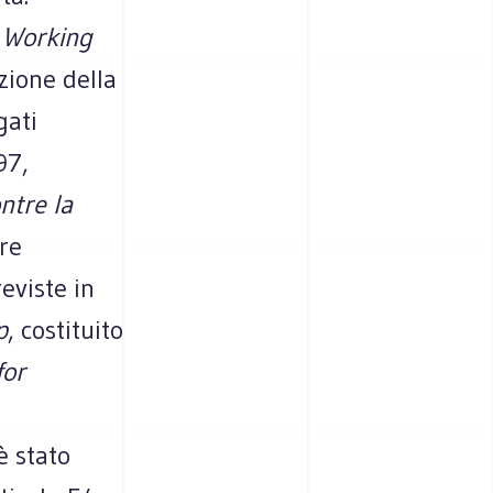
l
Working
zione della
gati
97,
ntre la
are
eviste in
p
, costituito
for
è stato