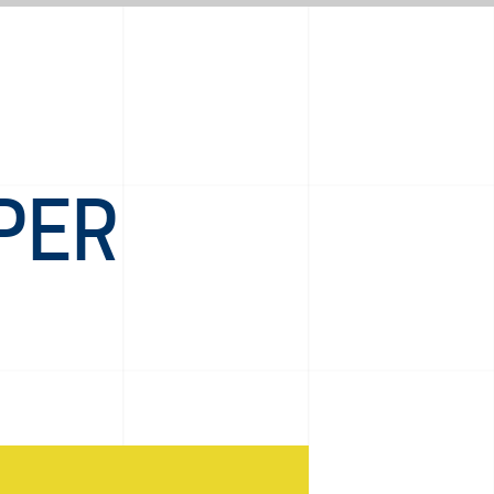
PER
R