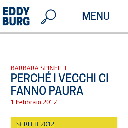
© 2026 EDDYBURG
MENU
INIZIATIVE
CHI SIAMO
SOSTIENICI
CONTATTACI
BARBARA SPINELLI
PERCHÉ I VECCHI CI
FANNO PAURA
1 Febbraio 2012
SCRITTI 2012