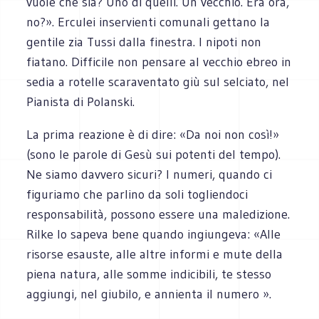
vuole che sia? Uno di quelli. Un vecchio. Era ora,
no?». Erculei inservienti comunali gettano la
gentile zia Tussi dalla finestra. I nipoti non
fiatano. Difficile non pensare al vecchio ebreo in
sedia a rotelle scaraventato giù sul selciato, nel
Pianista di Polanski.
La prima reazione è di dire: «Da noi non così!»
(sono le parole di Gesù sui potenti del tempo).
Ne siamo davvero sicuri? I numeri, quando ci
figuriamo che parlino da soli togliendoci
responsabilità, possono essere una maledizione.
Rilke lo sapeva bene quando ingiungeva: «Alle
risorse esauste, alle altre informi e mute della
piena natura, alle somme indicibili, te stesso
aggiungi, nel giubilo, e annienta il numero ».