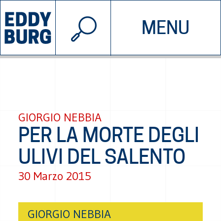
© 2026 EDDYBURG
MENU
INIZIATIVE
CHI SIAMO
SOSTIENICI
CONTATTACI
GIORGIO NEBBIA
PER LA MORTE DEGLI
ULIVI DEL SALENTO
30 Marzo 2015
GIORGIO NEBBIA