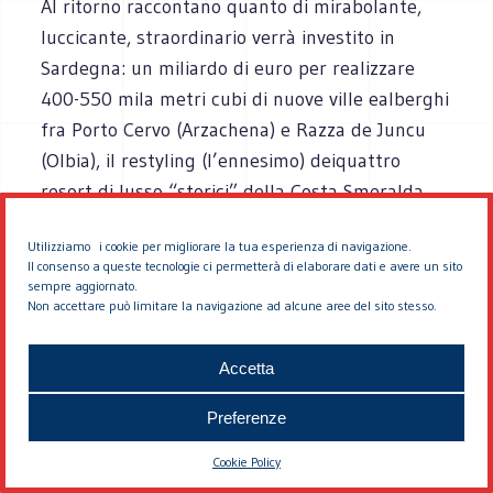
Al ritorno raccontano quanto di mirabolante,
luccicante, straordinario verrà investito in
Sardegna: un miliardo di euro per realizzare
400-550 mila metri cubi di nuove ville ealberghi
fra Porto Cervo (Arzachena) e Razza de Juncu
(Olbia), il restyling (l’ennesimo) deiquattro
resort di lusso “storici” della Costa Smeralda,
tre parchi attrezzati per complessivi 2.192
Utilizziamo i cookie per migliorare la tua esperienza di navigazione.
ettari in Costa Smeralda, un allevamento di
Il consenso a queste tecnologie ci permetterà di elaborare dati e avere un sito
cavalli con 500 purosangue anglo-arabi nel sud
sempre aggiornato.
Non accettare può limitare la navigazione ad alcune aree del sito stesso.
Sardegna (forse a Pula), pure una pista per go-
kart (in Costa Smeralda).
Accetta
Il sindaco Ragnedda è semplicemente
Preferenze
raggiante: “con questo intervento, con volumi
irrisori rispetto all’investimento, non andiamo a
Cookie Policy
intaccare l’ambiente”. Mezzo milione di metri