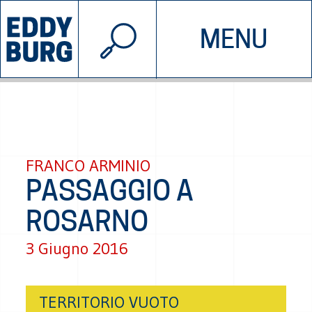
© 2026 EDDYBURG
MENU
INIZIATIVE
CHI SIAMO
SOSTIENICI
CONTATTACI
FRANCO ARMINIO
PASSAGGIO A
ROSARNO
3 Giugno 2016
TERRITORIO VUOTO