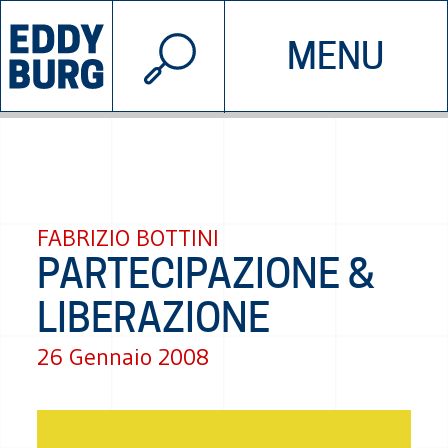
© 2026 EDDYBURG
MENU
INIZIATIVE
CHI SIAMO
SOSTIENICI
CONTATTACI
FABRIZIO BOTTINI
PARTECIPAZIONE &
LIBERAZIONE
26 Gennaio 2008