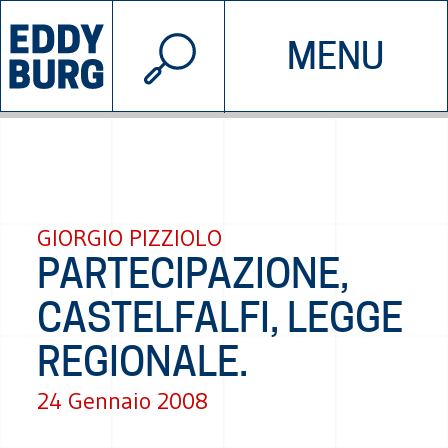
© 2026 EDDYBURG
MENU
INIZIATIVE
CHI SIAMO
SOSTIENICI
CONTATTACI
GIORGIO PIZZIOLO
PARTECIPAZIONE,
CASTELFALFI, LEGGE
REGIONALE.
24 Gennaio 2008