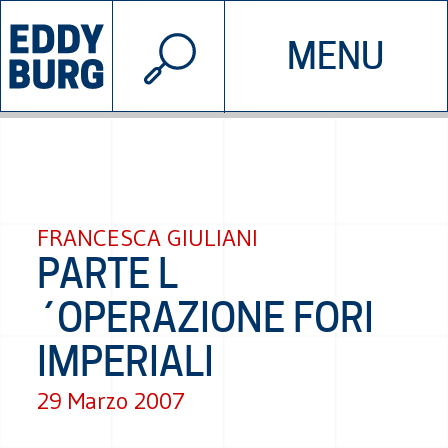
© 2026 EDDYBURG
MENU
INIZIATIVE
CHI SIAMO
SOSTIENICI
CONTATTACI
FRANCESCA GIULIANI
PARTE L
´OPERAZIONE FORI
IMPERIALI
29 Marzo 2007