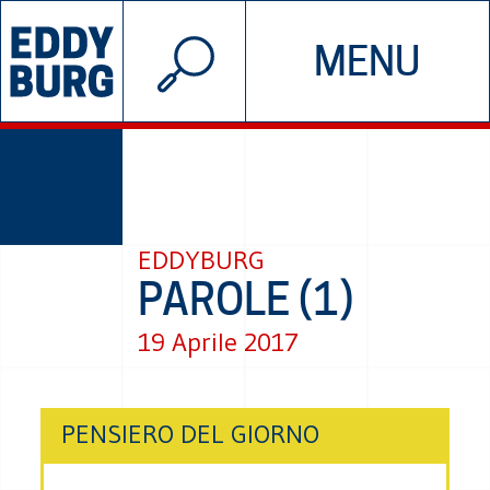
© 2026 EDDYBURG
MENU
INIZIATIVE
CHI SIAMO
SOSTIENICI
CONTATTACI
EDDYBURG
PAROLE (1)
19 Aprile 2017
PENSIERO DEL GIORNO