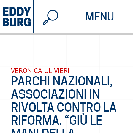
© 2026 EDDYBURG
MENU
INIZIATIVE
CHI SIAMO
SOSTIENICI
CONTATTACI
VERONICA ULIVIERI
PARCHI NAZIONALI,
ASSOCIAZIONI IN
RIVOLTA CONTRO LA
RIFORMA. “GIÙ LE