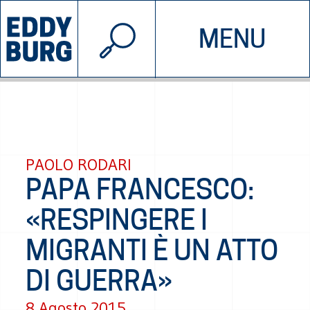
© 2026 EDDYBURG
MENU
INIZIATIVE
CHI SIAMO
SOSTIENICI
CONTATTACI
PAOLO RODARI
PAPA FRANCESCO:
«RESPINGERE I
MIGRANTI È UN ATTO
DI GUERRA»
8 Agosto 2015