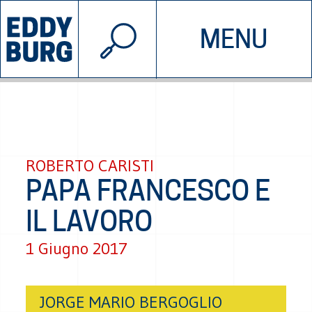
© 2026 EDDYBURG
MENU
INIZIATIVE
CHI SIAMO
SOSTIENICI
CONTATTACI
ROBERTO CARISTI
PAPA FRANCESCO E
IL LAVORO
1 Giugno 2017
JORGE MARIO BERGOGLIO